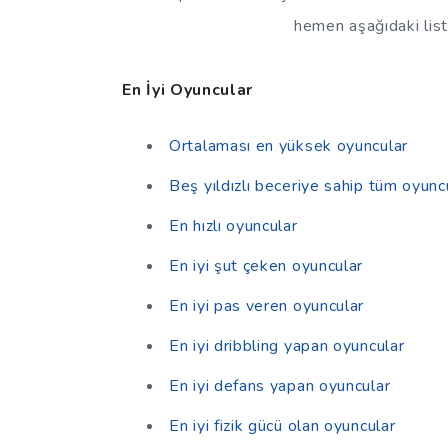
hemen aşağıdaki liste
En İyi Oyuncular
Ortalaması en yüksek oyuncular
Beş yıldızlı beceriye sahip tüm oyunc
En hızlı oyuncular
En iyi şut çeken oyuncular
En iyi pas veren oyuncular
En iyi dribbling yapan oyuncular
En iyi defans yapan oyuncular
En iyi fizik gücü olan oyuncular