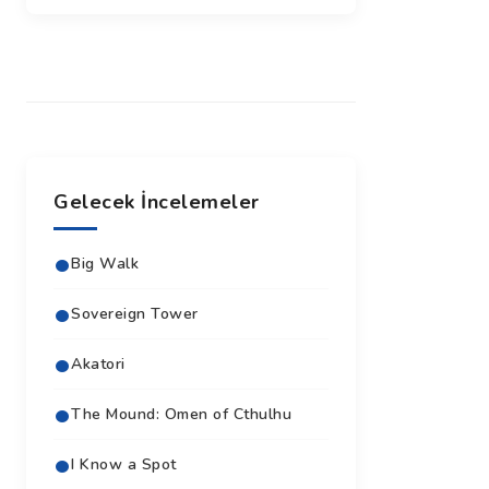
Gelecek İncelemeler
Big Walk
Sovereign Tower
Akatori
The Mound: Omen of Cthulhu
I Know a Spot