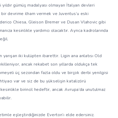
ki yıldır gümüş madalyası olmayan İtalyan devleri
’da bir devrime ilham vermek ve Juventus’u eski
ederico Chiesa, Gleison Bremer ve Dusan Vlahovic gibi
nıza kesinlikle yardımcı olacaktır. Ayrıca kadrolarında
eğil.
 yarışan iki kulüpten ibarettir. Ligin ana anlatısı Old
ekilleniyor, ancak rekabet son yıllarda oldukça tek
nmeyeli üç sezondan fazla oldu ve birçok derbi yenilgisi
ihtiyacı var ve siz de bu yükselişin katalizörü
 kesinlikle birincil hedeftir, ancak Avrupa’da unutulmaz
abilir.
imle eşleştirdiğinizde Everton’ı elde edersiniz.