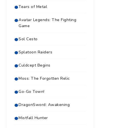
Tears of Metal
Avatar Legends: The Fighting
Game
Sol Cesto
Splatoon Raiders
Culdcept Begins
Moss: The Forgotten Relic
Go-Go Town!
DragonSword: Awakening
Mistfall Hunter