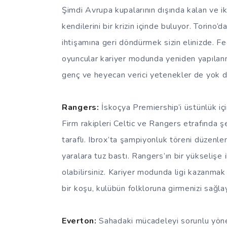
Şimdi Avrupa kupalarının dışında kalan ve i
kendilerini bir krizin içinde buluyor. Torino
ihtişamına geri döndürmek sizin elinizde. F
oyuncular kariyer modunda yeniden yapılanma
genç ve heyecan verici yetenekler de yok d
Rangers:
İskoçya Premiership’i üstünlük için
Firm rakipleri Celtic ve Rangers etrafında ş
taraflı. Ibrox’ta şampiyonluk töreni düzenle
yaralara tuz bastı. Rangers’ın bir yükselişe 
olabilirsiniz. Kariyer modunda ligi kazanmak
bir koşu, kulübün folkloruna girmenizi sağlay
Everton:
Sahadaki mücadeleyi sorunlu yönet