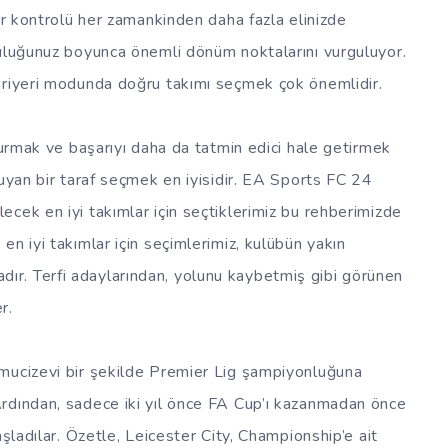
er kontrolü her zamankinden daha fazla elinizde
culuğunuz boyunca önemli dönüm noktalarını vurguluyor.
ariyeri modunda doğru takımı seçmek çok önemlidir.
turmak ve başarıyı daha da tatmin edici hale getirmek
duyan bir taraf seçmek en iyisidir. EA Sports FC 24
cek en iyi takımlar için seçtiklerimiz bu rehberimizde
n iyi takımlar için seçimlerimiz, kulübün yakın
r. Terfi adaylarından, yolunu kaybetmiş gibi görünen
r.
 mucizevi bir şekilde Premier Lig şampiyonluğuna
rdından, sadece iki yıl önce FA Cup’ı kazanmadan önce
aşladılar. Özetle, Leicester City, Championship’e ait