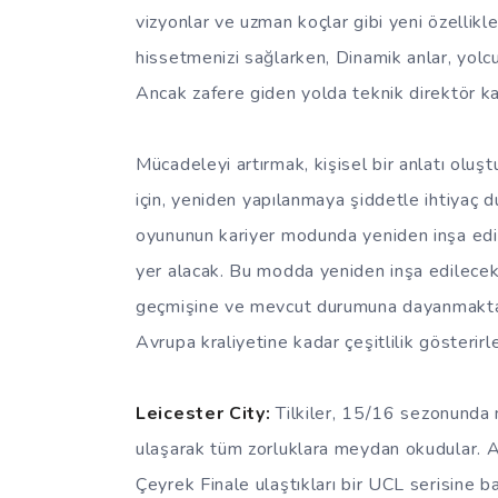
vizyonlar ve uzman koçlar gibi yeni özellikl
hissetmenizi sağlarken, Dinamik anlar, yol
Ancak zafere giden yolda teknik direktör k
Mücadeleyi artırmak, kişisel bir anlatı oluş
için, yeniden yapılanmaya şiddetle ihtiyaç 
oyununun kariyer modunda yeniden inşa edile
yer alacak. Bu modda yeniden inşa edilecek e
geçmişine ve mevcut durumuna dayanmaktadı
Avrupa kraliyetine kadar çeşitlilik gösterirle
Leicester City:
Tilkiler, 15/16 sezonunda
ulaşarak tüm zorluklara meydan okudular. A
Çeyrek Finale ulaştıkları bir UCL serisine b