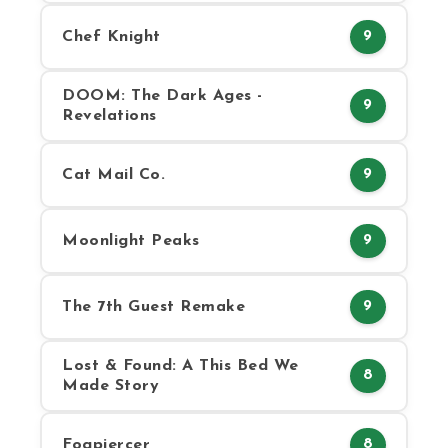
Chef Knight
9
DOOM: The Dark Ages -
9
Revelations
Cat Mail Co.
9
Moonlight Peaks
9
The 7th Guest Remake
9
Lost & Found: A This Bed We
8
Made Story
Fogpiercer
8