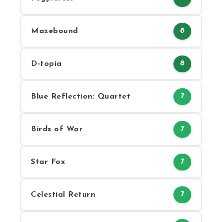
Mazebound
8
D-topia
8
Blue Reflection: Quartet
7
Birds of War
7
Star Fox
7
Celestial Return
7