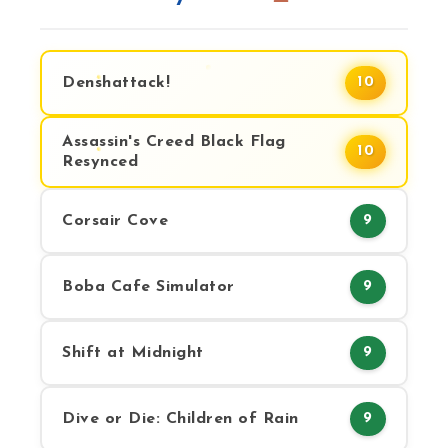
Denshattack!
10
Assassin's Creed Black Flag
10
Resynced
Corsair Cove
9
Boba Cafe Simulator
9
Shift at Midnight
9
Dive or Die: Children of Rain
9