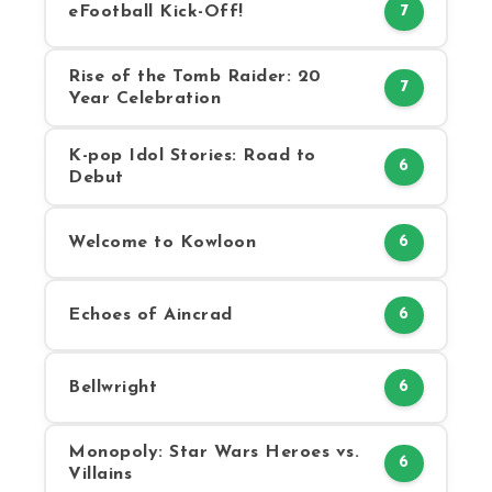
eFootball Kick-Off!
7
Rise of the Tomb Raider: 20
7
Year Celebration
K-pop Idol Stories: Road to
6
Debut
Welcome to Kowloon
6
Echoes of Aincrad
6
Bellwright
6
Monopoly: Star Wars Heroes vs.
6
Villains