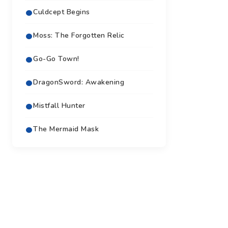
Culdcept Begins
Moss: The Forgotten Relic
Go-Go Town!
DragonSword: Awakening
Mistfall Hunter
The Mermaid Mask