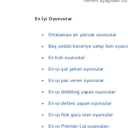
hemen aşağıdaki liste
En İyi Oyuncular
Ortalaması en yüksek oyuncular
Beş yıldızlı beceriye sahip tüm oyunc
En hızlı oyuncular
En iyi şut çeken oyuncular
En iyi pas veren oyuncular
En iyi dribbling yapan oyuncular
En iyi defans yapan oyuncular
En iyi fizik gücü olan oyuncular
En iyi Premier Lig oyuncuları