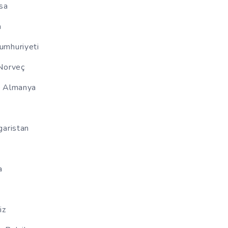
nsa
a
umhuriyeti
 Norveç
– Almanya
garistan
a
iz