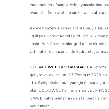
modunda en efsanevi eski oyunculardan bazı
oyuncular İkon statüsünün bir adım altındadır 
Ayrıca benzersiz kimya avantajlarıyla birlikte
lig ilişkisi vardır. Kendi ligleri için iki ki
sahiptirler. Kahramanlar geri dönecek olsa d
Ultimate Team içerisinde kadro oluşturmaya n
UCL ve UWCL Kahramanları
: EA Sports 
geliyor ve oyuncular, 13 Temmuz 2023 tarihi
attı. Geliştiriciler, bu oyun için ön sipariş 
olan UCL/UWCL Kahramanı da var. FIFA 23 
UWCL Kahramanlarının da standart kahraman 
bekleniyor.