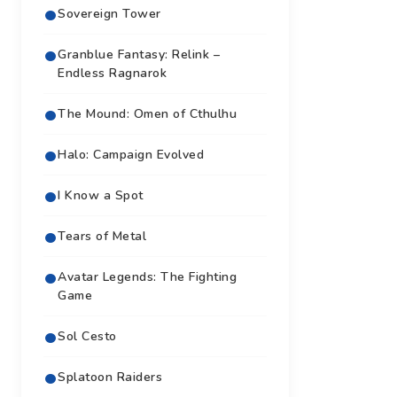
Sovereign Tower
Granblue Fantasy: Relink –
Endless Ragnarok
The Mound: Omen of Cthulhu
Halo: Campaign Evolved
I Know a Spot
Tears of Metal
Avatar Legends: The Fighting
Game
Sol Cesto
Splatoon Raiders