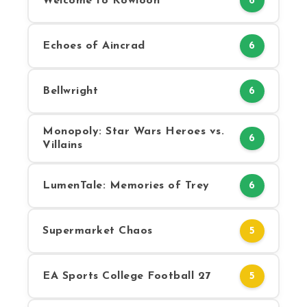
Welcome to Kowloon
6
Echoes of Aincrad
6
Bellwright
6
Monopoly: Star Wars Heroes vs.
6
Villains
LumenTale: Memories of Trey
6
Supermarket Chaos
5
EA Sports College Football 27
5