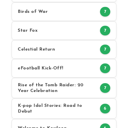
Birds of War
7
Star Fox
7
Celestial Return
7
eFootball Kick-Off!
7
Rise of the Tomb Raider: 20
7
Year Celebration
K-pop Idol Stories: Road to
6
Debut