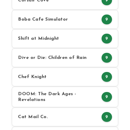
Corsair Cove
9
Boba Cafe Simulator
9
Shift at Midnight
9
Dive or Die: Children of Rain
9
Chef Knight
9
DOOM: The Dark Ages -
9
Revelations
Cat Mail Co.
9