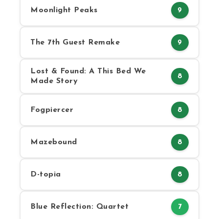
Moonlight Peaks
9
The 7th Guest Remake
9
Lost & Found: A This Bed We
8
Made Story
Fogpiercer
8
Mazebound
8
D-topia
8
Blue Reflection: Quartet
7