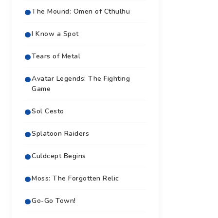
The Mound: Omen of Cthulhu
I Know a Spot
Tears of Metal
Avatar Legends: The Fighting
Game
Sol Cesto
Splatoon Raiders
Culdcept Begins
Moss: The Forgotten Relic
Go-Go Town!