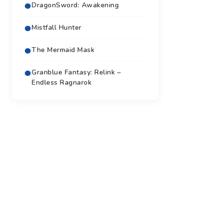
DragonSword: Awakening
Mistfall Hunter
The Mermaid Mask
Granblue Fantasy: Relink –
Endless Ragnarok