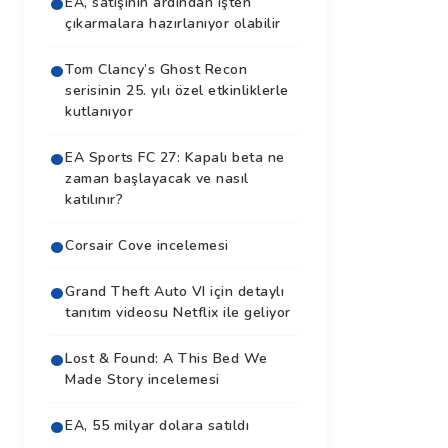
EA, satışının ardından işten
çıkarmalara hazırlanıyor olabilir
Tom Clancy’s Ghost Recon
serisinin 25. yılı özel etkinliklerle
kutlanıyor
EA Sports FC 27: Kapalı beta ne
zaman başlayacak ve nasıl
katılınır?
Corsair Cove incelemesi
Grand Theft Auto VI için detaylı
tanıtım videosu Netflix ile geliyor
Lost & Found: A This Bed We
Made Story incelemesi
EA, 55 milyar dolara satıldı