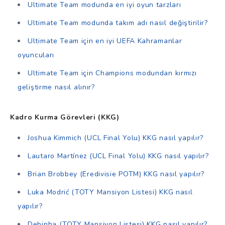
Ultimate Team modunda en iyi oyun tarzları
Ultimate Team modunda takım adı nasıl değiştirilir?
Ultimate Team için en iyi UEFA Kahramanlar
oyuncuları
Ultimate Team için Champions modundan kırmızı
geliştirme nasıl alınır?
Kadro Kurma Görevleri (KKG)
Joshua Kimmich (UCL Final Yolu) KKG nasıl yapılır?
Lautaro Martínez (UCL Final Yolu) KKG nasıl yapılır?
Brian Brobbey (Eredivisie POTM) KKG nasıl yapılır?
Luka Modrić (TOTY Mansiyon Listesi) KKG nasıl
yapılır?
Debinha (TOTY Mansiyon Listesi) KKG nasıl yapılır?