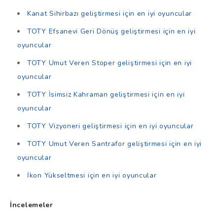
Kanat Sihirbazı geliştirmesi için en iyi oyuncular
TOTY Efsanevi Geri Dönüş geliştirmesi için en iyi
oyuncular
TOTY Umut Veren Stoper geliştirmesi için en iyi
oyuncular
TOTY İsimsiz Kahraman geliştirmesi için en iyi
oyuncular
TOTY Vizyoneri geliştirmesi için en iyi oyuncular
TOTY Umut Veren Santrafor geliştirmesi için en iyi
oyuncular
İkon Yükseltmesi için en iyi oyuncular
İncelemeler