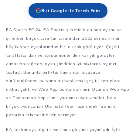
Bizi Google ile Tercih Edin
EA Sports FC 24, EA Sports şirketinin en son oyunu ve
şimdiden birçok taraftar tarafından 2023 senesinin en
büyük spor oyunlarından biri olarak görülüyor. Çeşitli
taraftarlardan ve eleştirmenlerden karışık görüşler
almasına rağmen, oyun şimdiden iyi miktarda oyuncu
topladı. Bununla birlikte, hayranlar piyasaya
sürüldüğünden bu yana bu başlıktaki çeşitli sorunlara
dikkat çekti ve Web App bunlardan biri. Oyunun Web App
ve Companion App isimli yardımcı uygulamaları hala
birçok oyuncunun Ultimate Team üzerindeki transfer
pazarına erişmesine izin vermiyor.
EA, bu konuyla ilgili resmi bir açıklama yayımladı. İşte