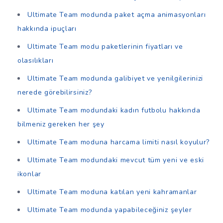
Ultimate Team modunda paket açma animasyonları
hakkında ipuçları
Ultimate Team modu paketlerinin fiyatları ve
olasılıkları
Ultimate Team modunda galibiyet ve yenilgilerinizi
nerede görebilirsiniz?
Ultimate Team modundaki kadın futbolu hakkında
bilmeniz gereken her şey
Ultimate Team moduna harcama limiti nasıl koyulur?
Ultimate Team modundaki mevcut tüm yeni ve eski
ikonlar
Ultimate Team moduna katılan yeni kahramanlar
Ultimate Team modunda yapabileceğiniz şeyler