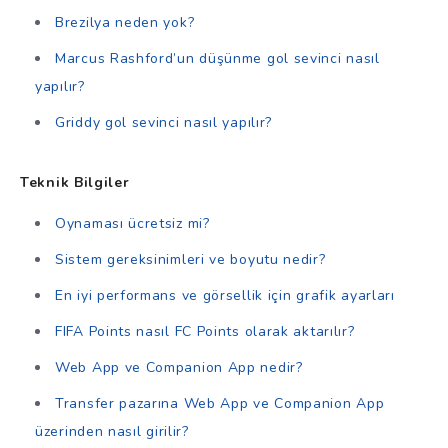
Brezilya neden yok?
Marcus Rashford’un düşünme gol sevinci nasıl
yapılır?
Griddy gol sevinci nasıl yapılır?
Teknik Bilgiler
Oynaması ücretsiz mi?
Sistem gereksinimleri ve boyutu nedir?
En iyi performans ve görsellik için grafik ayarları
FIFA Points nasıl FC Points olarak aktarılır?
Web App ve Companion App nedir?
Transfer pazarına Web App ve Companion App
üzerinden nasıl girilir?