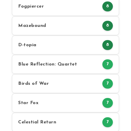
Fogpiercer
8
Mazebound
8
D-topia
8
Blue Reflection: Quartet
7
Birds of War
7
Star Fox
7
Celestial Return
7