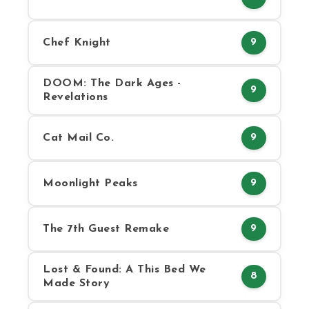
Chef Knight
9
DOOM: The Dark Ages -
9
Revelations
Cat Mail Co.
9
Moonlight Peaks
9
The 7th Guest Remake
9
Lost & Found: A This Bed We
8
Made Story