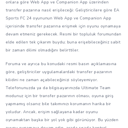
onlara göre Web App ve Companion App üzerinden
transfer pazarına nasıl erişileceği: Geliştiricilere göre EA
Sports FC 24 oyununun Web App ve Companion App
içerisinde transfer pazarına erişmek için oyunu oynamaya
devam etmeniz gerekecek. Resmi bir topluluk forumundan
elde edilen tek çıkarım buydu; buna erişebileceğiniz sabit
bir zaman dilimi olmadığını belirttiler.
Foruma ve ayrıca bu konudaki resmi basın açıklamasına
göre, geliştiriciler uygulamalardaki transfer pazarının
kilidini ne zaman açabileceğinizi söyleyemiyor.
Telefonunuzda ya da bilgisayarınızda Ultimate Team
modunuz için bir transfer pazarının olması, oyuna giriş
yapmamış olsanız bile takımınızı korumanın harika bir
yoludur. Ancak, erişim sağlayana kadar oyunu
oynamaktan başka bir yol yok gibi görünüyor. Bu yüzden
oyunu oynamaya devam edip, arada sırada kontrol