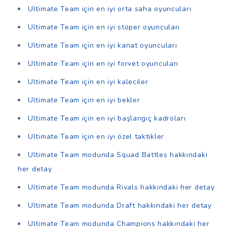
Ultimate Team için en iyi orta saha oyuncuları
Ultimate Team için en iyi stoper oyuncuları
Ultimate Team için en iyi kanat oyuncuları
Ultimate Team için en iyi forvet oyuncuları
Ultimate Team için en iyi kaleciler
Ultimate Team için en iyi bekler
Ultimate Team için en iyi başlangıç kadroları
Ultimate Team için en iyi özel taktikler
Ultimate Team modunda Squad Battles hakkındaki
her detay
Ultimate Team modunda Rivals hakkındaki her detay
Ultimate Team modunda Draft hakkındaki her detay
Ultimate Team modunda Champions hakkındaki her