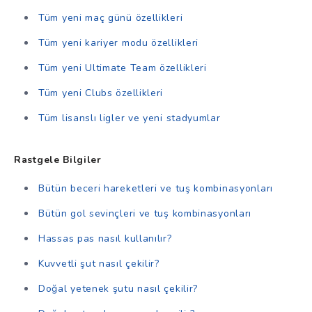
Tüm yeni maç günü özellikleri
Tüm yeni kariyer modu özellikleri
Tüm yeni Ultimate Team özellikleri
Tüm yeni Clubs özellikleri
Tüm lisanslı ligler ve yeni stadyumlar
Rastgele Bilgiler
Bütün beceri hareketleri ve tuş kombinasyonları
Bütün gol sevinçleri ve tuş kombinasyonları
Hassas pas nasıl kullanılır?
Kuvvetli şut nasıl çekilir?
Doğal yetenek şutu nasıl çekilir?