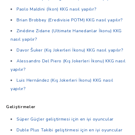
Paolo Maldini (İkon) KKG nasıl yapılır?
Brian Brobbey (Eredivisie POTM) KKG nasıl yapılır?
Zinédine Zidane (Ultimate Hanedanlar İkonu) KKG
nasıl yapılır?
Davor Šuker (Kış Jokerleri İkonu) KKG nasıl yapılır?
Alessandro Del Piero (Kış Jokerleri İkonu) KKG nasıl
yapılır?
Luis Hernández (Kış Jokerleri İkonu) KKG nasıl
yapılır?
Geliştirmeler
Süper Güçler geliştirmesi için en iyi oyuncular
Duble Plus Takibi geliştirmesi için en iyi oyuncular