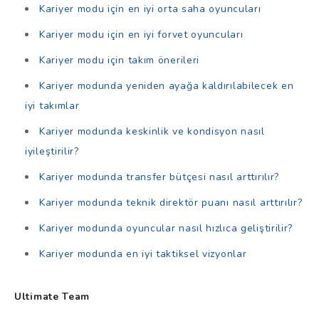
Kariyer modu için en iyi orta saha oyuncuları
Kariyer modu için en iyi forvet oyuncuları
Kariyer modu için takım önerileri
Kariyer modunda yeniden ayağa kaldırılabilecek en
iyi takımlar
Kariyer modunda keskinlik ve kondisyon nasıl
iyileştirilir?
Kariyer modunda transfer bütçesi nasıl arttırılır?
Kariyer modunda teknik direktör puanı nasıl arttırılır?
Kariyer modunda oyuncular nasıl hızlıca geliştirilir?
Kariyer modunda en iyi taktiksel vizyonlar
Ultimate Team