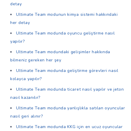
detay
Ultimate Team modunun kimya sistemi hakkındaki
her detay
Ultimate Team modunda oyuncu geliştirme nasıl
yapılır?
Ultimate Team modundaki gelişimler hakkında
bilmeniz gereken her şey
Ultimate Team modunda geliştirme görevleri nasıl
kolayca yapılır?
Ultimate Team modunda ticaret nasıl yapılır ve jeton
nasıl kazanılır?
Ultimate Team modunda yanlışlıkla satılan oyuncular
nasıl geri alınır?
Ultimate Team modunda KKG için en ucuz oyuncular