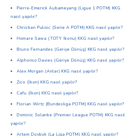
Pierre-Emerick Aubameyang (Ligue 1 POTM) KKG
nasıl yapılır?
Christian Pulisic (Serie A POTM) KKG nasıl yapılır?
Homare Sawa (TOTY İkonu) KKG nasıl yapılır?
Bruno Fernandes (Geriye Dönüş) KKG nasıl yapılır?
Alphonso Davies (Geriye Dönüş) KKG nasıl yapılır?
Alex Morgan (Anlar) KKG nasıl yapılır?
Zico (İkon) KKG nasıl yapılır?
Cafu (İkon) KKG nasıl yapılır?
Florian Wirtz (Bundesliga POTM) KKG nasıl yapılır?
Dominic Solanke (Premier League POTM) KKG nasıl
yapılır?
Artem Dovbyk (La Liga POTM) KKG nasıl yapılır?