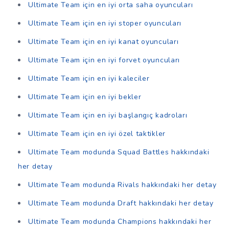
Ultimate Team için en iyi orta saha oyuncuları
Ultimate Team için en iyi stoper oyuncuları
Ultimate Team için en iyi kanat oyuncuları
Ultimate Team için en iyi forvet oyuncuları
Ultimate Team için en iyi kaleciler
Ultimate Team için en iyi bekler
Ultimate Team için en iyi başlangıç kadroları
Ultimate Team için en iyi özel taktikler
Ultimate Team modunda Squad Battles hakkındaki
her detay
Ultimate Team modunda Rivals hakkındaki her detay
Ultimate Team modunda Draft hakkındaki her detay
Ultimate Team modunda Champions hakkındaki her