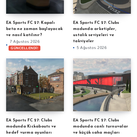
EA Sports FC 27: Kapalı
EA Sports FC 27: Clubs
beta ne zaman başlayacak
modunda arketipler,
ve nasıl katılınır?
ustalık seviyeleri ve
7 Ağustos 2026
takviyeler
5 Ağustos 2026
GÜNCELLENDİ!
EA Sports FC 27: Clubs
EA Sports FC 27: Clubs
modunda Kickabouts ve
modunda canlı turnuvalar
hedef vurma oyunları
ve küçük saha maçları