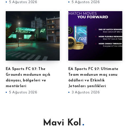
5 Ağustos 2026
5 Ağustos 2026
EA Sports FC 27: The
EA Sports FC 27: Ultimate
Grounds modunun açık
Team modunun maç sonu
dünyası, bölgeleri ve
ödülleri ve Etkinlik
mentörleri
Jetonları yenilikleri
5 Ağustos 2026
3 Ağustos 2026
Mavi Kol