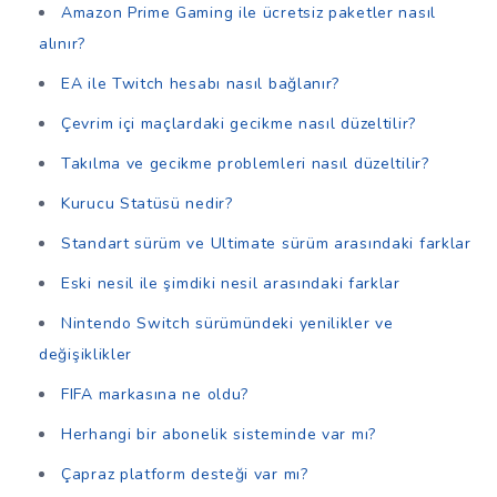
Amazon Prime Gaming ile ücretsiz paketler nasıl
alınır?
EA ile Twitch hesabı nasıl bağlanır?
Çevrim içi maçlardaki gecikme nasıl düzeltilir?
Takılma ve gecikme problemleri nasıl düzeltilir?
Kurucu Statüsü nedir?
Standart sürüm ve Ultimate sürüm arasındaki farklar
Eski nesil ile şimdiki nesil arasındaki farklar
Nintendo Switch sürümündeki yenilikler ve
değişiklikler
FIFA markasına ne oldu?
Herhangi bir abonelik sisteminde var mı?
Çapraz platform desteği var mı?