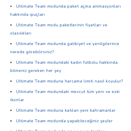
Ultimate Team modunda paket açma animasyonları
hakkında ipuçları
Ultimate Team modu paketlerinin fiyatları ve
olasılıkları
Ultimate Team modunda galibiyet ve yenilgilerinizi
nerede görebilirsiniz?
Ultimate Team modundaki kadın futbolu hakkında
bilmeniz gereken her şey
Ultimate Team moduna harcama limiti nasıl koyulur?
Ultimate Team modundaki mevcut tüm yeni ve eski
ikonlar
Ultimate Team moduna katılan yeni kahramanlar
Ultimate Team modunda yapabileceğiniz şeyler