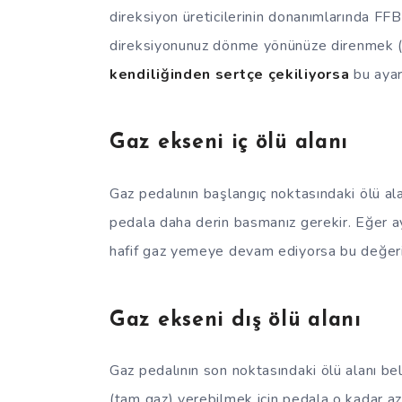
direksiyon üreticilerinin donanımlarında FFB 
direksiyonunuz dönme yönünüze direnmek (
kendiliğinden sertçe çekiliyorsa
bu ayarı
Gaz ekseni iç ölü alanı
Gaz pedalının başlangıç noktasındaki ölü al
pedala daha derin basmanız gerekir. Eğer ay
hafif gaz yemeye devam ediyorsa bu değeri ar
Gaz ekseni dış ölü alanı
Gaz pedalının son noktasındaki ölü alanı b
(tam gaz) verebilmek için pedala o kadar az