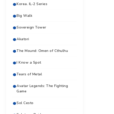
Korea. IL-2 Series
Big Walk
Sovereign Tower
Akatori
The Mound: Omen of Cthulhu
I Know a Spot
Tears of Metal
Avatar Legends: The Fighting
Game
Sol Cesto