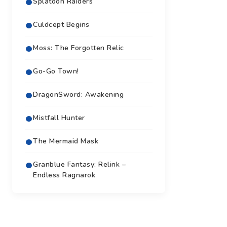
Splatoon Raiders
Culdcept Begins
Moss: The Forgotten Relic
Go-Go Town!
DragonSword: Awakening
Mistfall Hunter
The Mermaid Mask
Granblue Fantasy: Relink –
Endless Ragnarok