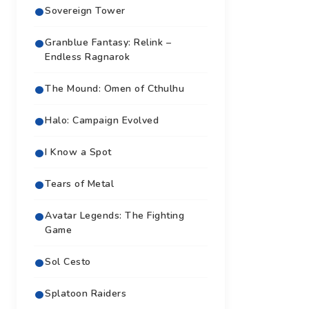
Sovereign Tower
Granblue Fantasy: Relink –
Endless Ragnarok
The Mound: Omen of Cthulhu
Halo: Campaign Evolved
I Know a Spot
Tears of Metal
Avatar Legends: The Fighting
Game
Sol Cesto
Splatoon Raiders