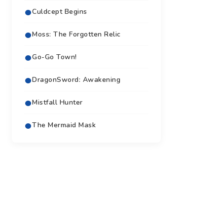
Culdcept Begins
Moss: The Forgotten Relic
Go-Go Town!
DragonSword: Awakening
Mistfall Hunter
The Mermaid Mask