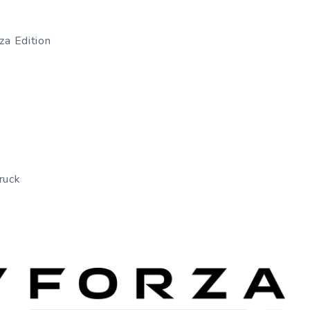
za Edition
ruck