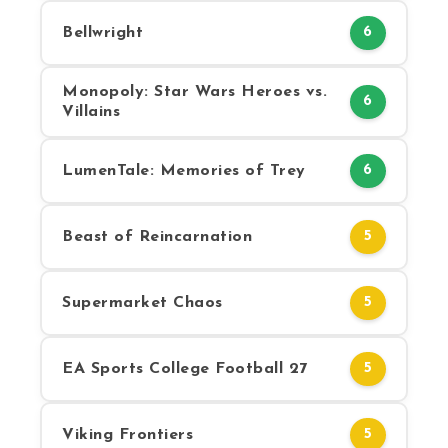
Bellwright
6
Monopoly: Star Wars Heroes vs.
6
Villains
LumenTale: Memories of Trey
6
Beast of Reincarnation
5
Supermarket Chaos
5
EA Sports College Football 27
5
Viking Frontiers
5