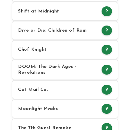
Shift at Midnight
9
Dive or Die: Children of Rain
9
Chef Knight
9
DOOM: The Dark Ages -
9
Revelations
Cat Mail Co.
9
Moonlight Peaks
9
The 7th Guest Remake
9