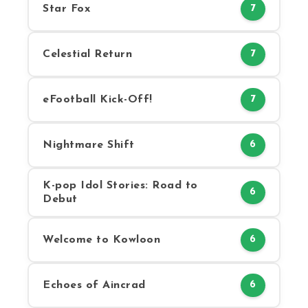
Star Fox
7
Celestial Return
7
eFootball Kick-Off!
7
Nightmare Shift
6
K-pop Idol Stories: Road to
6
Debut
Welcome to Kowloon
6
Echoes of Aincrad
6