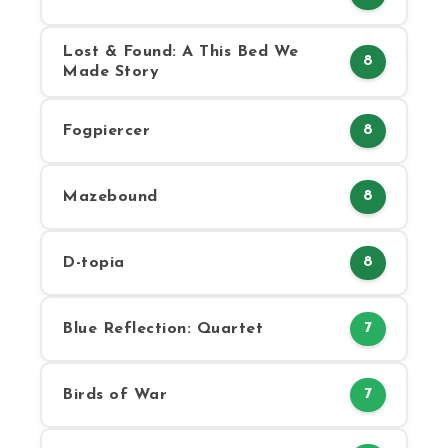
Lost & Found: A This Bed We
8
Made Story
Fogpiercer
8
Mazebound
8
D-topia
8
Blue Reflection: Quartet
7
Birds of War
7