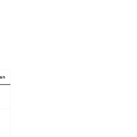
an
1
1