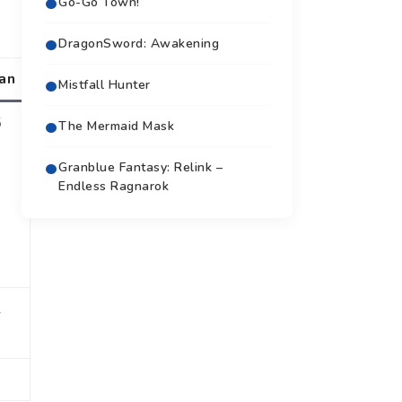
Go-Go Town!
DragonSword: Awakening
an
Mistfall Hunter
5
The Mermaid Mask
Granblue Fantasy: Relink –
Endless Ragnarok
2
3