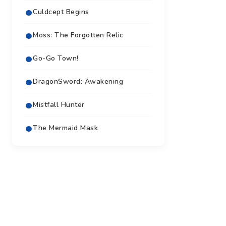
Culdcept Begins
Moss: The Forgotten Relic
Go-Go Town!
DragonSword: Awakening
Mistfall Hunter
The Mermaid Mask