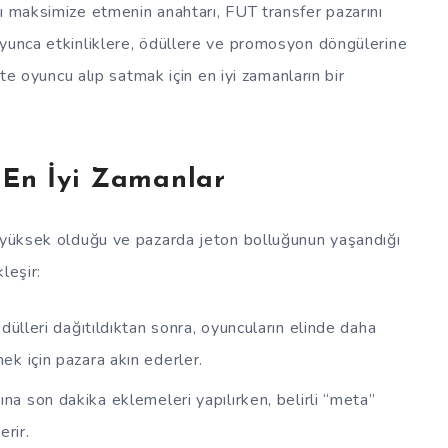
ı maksimize etmenin anahtarı, FUT transfer pazarını
oyunca etkinliklere, ödüllere ve promosyon döngülerine
kte oyuncu alıp satmak için en iyi zamanların bir
 En İyi Zamanlar
n yüksek olduğu ve pazarda jeton bolluğunun yaşandığı
leşir:
dülleri dağıtıldıktan sonra, oyuncuların elinde daha
mek için pazara akın ederler.
a son dakika eklemeleri yapılırken, belirli “meta”
erir.