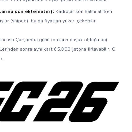
arına son eklemeler):
Kadrolar son halini alırken
lır (sniped), bu da fiyatları yukarı çekebilir.
uncusu Çarşamba günü (pazarın düşük olduğu an)
erinden sonra aynı kart 65.000 jetona fırlayabilir. O
r.