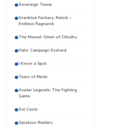
Sovereign Tower
Granblue Fantasy: Relink –
Endless Ragnarok
The Mound: Omen of Cthulhu
Halo: Campaign Evolved
I Know a Spot
Tears of Metal
Avatar Legends: The Fighting
Game
Sol Cesto
Splatoon Raiders