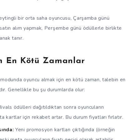
ytingli bir orta saha oyuncusu, Çarşamba günü
satın alım yapmak, Perşembe günü ödüllerle birlikte
anak tanır.
in En Kötü Zamanlar
odunda oyuncu almak için en kötü zaman, talebin en
dır. Genellikle bu şu durumlarda olur:
ivals ödülleri dağıtıldıktan sonra oyuncuların
kartlar için rekabet artar. Bu durum fiyatları fırlatır.
sında:
Yeni promosyon kartları çıktığında (örneğin
i meta oyuncuların fiyatı geçici olarak artabilir.