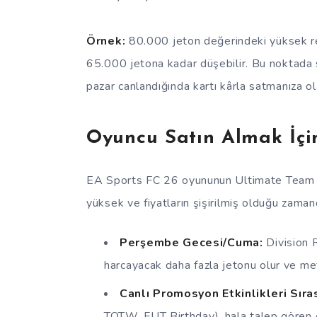
Örnek:
80.000 jeton değerindeki yüksek re
65.000 jetona kadar düşebilir. Bu noktada 
pazar canlandığında kartı kârla satmanıza ol
Oyuncu Satın Almak İç
EA Sports FC 26 oyununun Ultimate Team m
yüksek ve fiyatların şişirilmiş olduğu zaman
Perşembe Gecesi/Cuma:
Division R
harcayacak daha fazla jetonu olur ve meta 
Canlı Promosyon Etkinlikleri Sıra
TOTW, FUT Birthday), hala talep gören esk