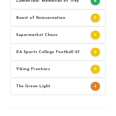
LumenTale: Memories of Trey
6
Beast of Reincarnation
5
Supermarket Chaos
5
EA Sports College Football 27
5
Viking Frontiers
5
The Green Light
4