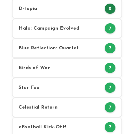
D-topia
8
Halo: Campaign Evolved
7
Blue Reflection: Quartet
7
Birds of War
7
Star Fox
7
Celestial Return
7
eFootball Kick-Off!
7