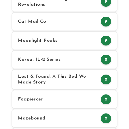
9
Revelations
Cat Mail Co.
9
Moonlight Peaks
9
Korea. IL-2 Series
8
Lost & Found: A This Bed We
8
Made Story
Fogpiercer
8
Mazebound
8