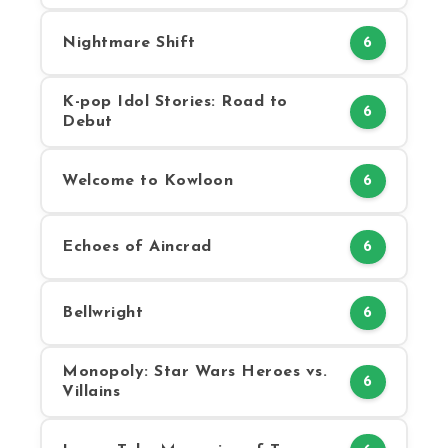
Nightmare Shift
6
K-pop Idol Stories: Road to
6
Debut
Welcome to Kowloon
6
Echoes of Aincrad
6
Bellwright
6
Monopoly: Star Wars Heroes vs.
6
Villains