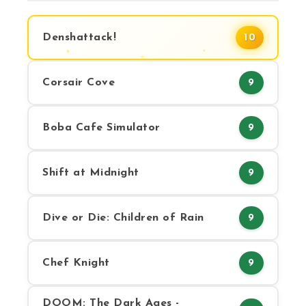
Denshattack!
10
Corsair Cove
9
Boba Cafe Simulator
9
Shift at Midnight
9
Dive or Die: Children of Rain
9
Chef Knight
9
DOOM: The Dark Ages -