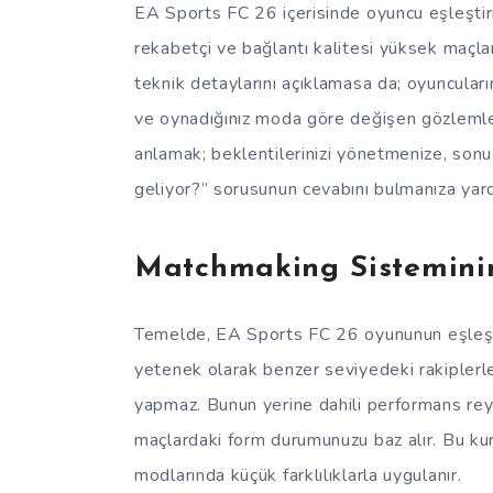
EA Sports FC 26 içerisinde oyuncu eşleşti
rekabetçi ve bağlantı kalitesi yüksek maçlar
teknik detaylarını açıklamasa da; oyuncuların
ve oynadığınız moda göre değişen gözlemleneb
anlamak; beklentilerinizi yönetmenize, sonuç
geliyor?” sorusunun cevabını bulmanıza yard
Matchmaking Sistemini
Temelde, EA Sports FC 26 oyununun eşleştirm
yetenek olarak benzer seviyedeki rakiplerl
yapmaz. Bunun yerine dahili performans reyt
maçlardaki form durumunuzu baz alır. Bu ku
modlarında küçük farklılıklarla uygulanır.