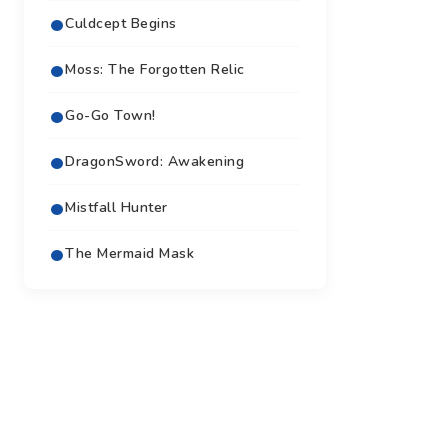
Culdcept Begins
Moss: The Forgotten Relic
Go-Go Town!
DragonSword: Awakening
Mistfall Hunter
The Mermaid Mask