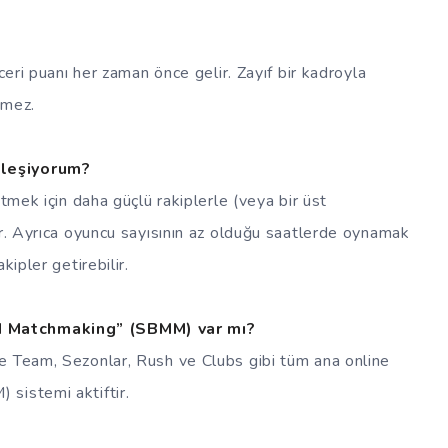
ceri puanı her zaman önce gelir. Zayıf bir kadroyla
tmez.
şleşiyorum?
etmek için daha güçlü rakiplerle (veya bir üst
ir. Ayrıca oyuncu sayısının az olduğu saatlerde oynamak
kipler getirebilir.
d Matchmaking” (SBMM) var mı?
e Team, Sezonlar, Rush ve Clubs gibi tüm ana online
sistemi aktiftir.