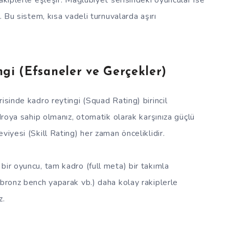
akiplerle eşleşir. Mağlubiyet serisindeki oyuncular ise
. Bu sistem, kısa vadeli turnuvalarda aşırı
gi (Efsaneler ve Gerçekler)
isinde kadro reytingi (Squad Rating) birincil
adroya sahip olmanız, otomatik olarak karşınıza güçlü
viyesi (Skill Rating) her zaman önceliklidir.
bir oyuncu, tam kadro (full meta) bir takımla
(bronz bench yaparak vb.) daha kolay rakiplerle
z.