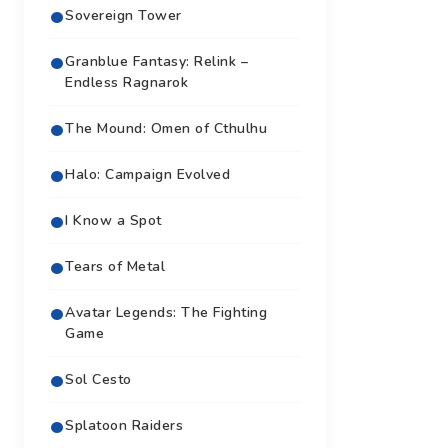
Sovereign Tower
Granblue Fantasy: Relink –
Endless Ragnarok
The Mound: Omen of Cthulhu
Halo: Campaign Evolved
I Know a Spot
Tears of Metal
Avatar Legends: The Fighting
Game
Sol Cesto
Splatoon Raiders