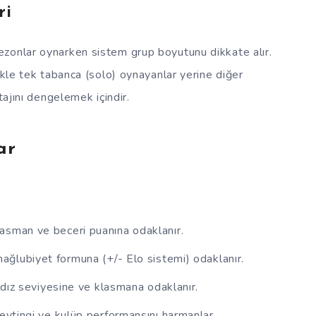
ri
zonlar oynarken sistem grup boyutunu dikkate alır.
ikle tek tabanca (solo) oynayanlar yerine diğer
tajını dengelemek içindir.
ar
sman ve beceri puanına odaklanır.
ağlubiyet formuna (+/- Elo sistemi) odaklanır.
ldız seviyesine ve klasmana odaklanır.
ytingi ve kulüp performansını harmanlar.