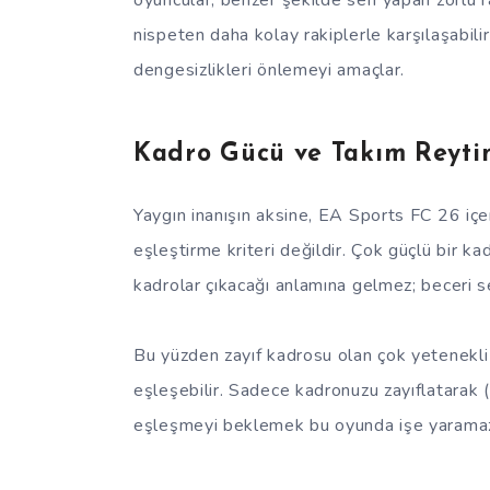
oyuncular, benzer şekilde seri yapan zorlu r
nispeten daha kolay rakiplerle karşılaşabilir
dengesizlikleri önlemeyi amaçlar.
Kadro Gücü ve Takım Reytin
Yaygın inanışın aksine, EA Sports FC 26 içer
eşleştirme kriteri değildir. Çok güçlü bir k
kadrolar çıkacağı anlamına gelmez; beceri se
Bu yüzden zayıf kadrosu olan çok yetenekli 
eşleşebilir. Sadece kadronuzu zayıflatarak 
eşleşmeyi beklemek bu oyunda işe yarama