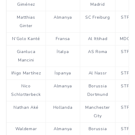
Giménez
Madrid
Matthias
Almanya
SC Freiburg
STP
Ginter
N’Golo Kanté
Fransa
Al Ittihad
MDO
Gianluca
İtalya
AS Roma
STP
Mancini
Iñigo Martínez
İspanya
Al Nassr
STP
Nico
Almanya
Borussia
STP
Schlotterbeck
Dortmund
Nathan Aké
Hollanda
Manchester
STP
City
Waldemar
Almanya
Borussia
STP