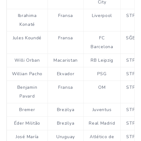
City
Ibrahima
Fransa
Liverpool
STP
Konaté
Jules Koundé
Fransa
FC
SĞB
Barcelona
Willi Orban
Macaristan
RB Leipzig
STP
Willian Pacho
Ekvador
PSG
STP
Benjamin
Fransa
OM
STP
Pavard
Bremer
Brezilya
Juventus
STP
Éder Militão
Brezilya
Real Madrid
STP
José María
Uruguay
Atlético de
STP