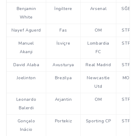
Benjamin
İngiltere
Arsenal
SĞB
White
Nayef Aguerd
Fas
OM
STP
Manuel
İsviçre
Lombardia
STP
Akanji
FC
David Alaba
Avusturya
Real Madrid
STP
Joelinton
Brezilya
Newcastle
MO
Utd
Leonardo
Arjantin
OM
STP
Balerdi
Gonçalo
Portekiz
Sporting CP
STP
Inácio