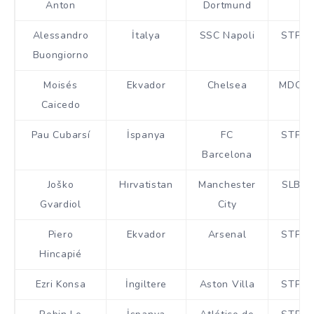
Anton
Dortmund
Alessandro
İtalya
SSC Napoli
STP
Buongiorno
Moisés
Ekvador
Chelsea
MDO
Caicedo
Pau Cubarsí
İspanya
FC
STP
Barcelona
Joško
Hırvatistan
Manchester
SLB
Gvardiol
City
Piero
Ekvador
Arsenal
STP
Hincapié
Ezri Konsa
İngiltere
Aston Villa
STP