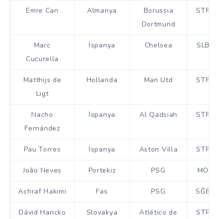
Emre Can
Almanya
Borussia
STP
Dortmund
Marc
İspanya
Chelsea
SLB
Cucurella
Matthijs de
Hollanda
Man Utd
STP
Ligt
Nacho
İspanya
Al Qadsiah
STP
Fernández
Pau Torres
İspanya
Aston Villa
STP
João Neves
Portekiz
PSG
MO
Achraf Hakimi
Fas
PSG
SĞB
Dávid Hancko
Slovakya
Atlético de
STP