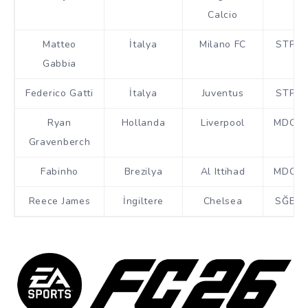
Calcio
Matteo
İtalya
Milano FC
STP
Gabbia
Federico Gatti
İtalya
Juventus
STP
Ryan
Hollanda
Liverpool
MDO
Gravenberch
Fabinho
Brezilya
Al Ittihad
MDO
Reece James
İngiltere
Chelsea
SĞB