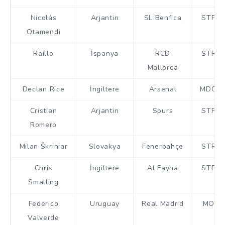
Nicolás
Arjantin
SL Benfica
STP
Otamendi
Raíllo
İspanya
RCD
STP
Mallorca
Declan Rice
İngiltere
Arsenal
MDO
Cristian
Arjantin
Spurs
STP
Romero
Milan Škriniar
Slovakya
Fenerbahçe
STP
Chris
İngiltere
Al Fayha
STP
Smalling
Federico
Uruguay
Real Madrid
MO
Valverde