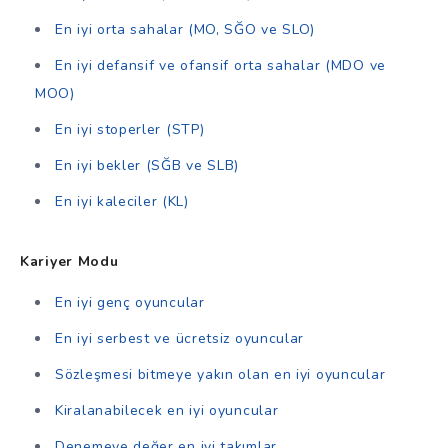
En iyi orta sahalar (MO, SĞO ve SLO)
En iyi defansif ve ofansif orta sahalar (MDO ve
MOO)
En iyi stoperler (STP)
En iyi bekler (SĞB ve SLB)
En iyi kaleciler (KL)
Kariyer Modu
En iyi genç oyuncular
En iyi serbest ve ücretsiz oyuncular
Sözleşmesi bitmeye yakın olan en iyi oyuncular
Kiralanabilecek en iyi oyuncular
Denemeye değer en iyi takımlar