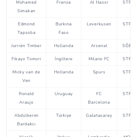
Mohamed
Fransa
Al Nassr
STP
Simakan
Edmond
Burkina
Leverkusen
STP
Tapsoba
Faso
Jurriën Timber
Hollanda
Arsenal
SĞB
Fikayo Tomori
İngiltere
Milano FC
STP
Micky van de
Hollanda
Spurs
STP
Ven
Ronald
Uruguay
FC
STP
Araujo
Barcelona
Abdülkerim
Türkiye
Galatasaray
STP
Bardakcı