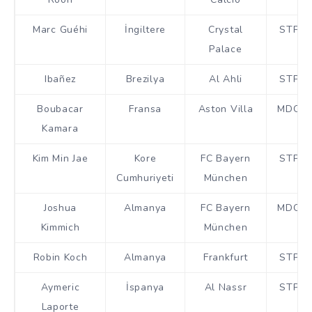
Marc Guéhi
İngiltere
Crystal
STP
Palace
Ibañez
Brezilya
Al Ahli
STP
Boubacar
Fransa
Aston Villa
MDO
Kamara
Kim Min Jae
Kore
FC Bayern
STP
Cumhuriyeti
München
Joshua
Almanya
FC Bayern
MDO
Kimmich
München
Robin Koch
Almanya
Frankfurt
STP
Aymeric
İspanya
Al Nassr
STP
Laporte