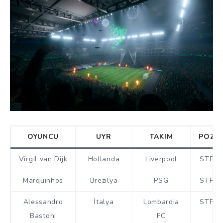
OYUNCU
UYR
TAKIM
POZ
Virgil van Dijk
Hollanda
Liverpool
STP
Marquinhos
Brezilya
PSG
STP
Alessandro
İtalya
Lombardia
STP
Bastoni
FC