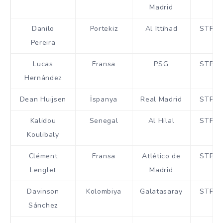
Madrid
Danilo
Portekiz
Al Ittihad
STP
Pereira
Lucas
Fransa
PSG
STP
Hernández
Dean Huijsen
İspanya
Real Madrid
STP
Kalidou
Senegal
Al Hilal
STP
Koulibaly
Clément
Fransa
Atlético de
STP
Lenglet
Madrid
Davinson
Kolombiya
Galatasaray
STP
Sánchez