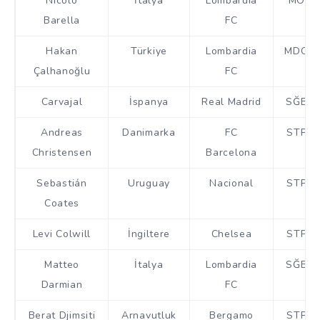
Nicolò
İtalya
Lombardia
MO
Barella
FC
Hakan
Türkiye
Lombardia
MDO
Çalhanoğlu
FC
Carvajal
İspanya
Real Madrid
SĞB
Andreas
Danimarka
FC
STP
Christensen
Barcelona
Sebastián
Uruguay
Nacional
STP
Coates
Levi Colwill
İngiltere
Chelsea
STP
Matteo
İtalya
Lombardia
SĞB
Darmian
FC
Berat Djimsiti
Arnavutluk
Bergamo
STP