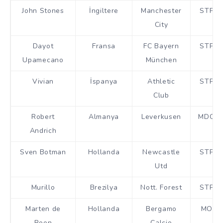
John Stones
İngiltere
Manchester
STP
City
Dayot
Fransa
FC Bayern
STP
Upamecano
München
Vivian
İspanya
Athletic
STP
Club
Robert
Almanya
Leverkusen
MDO
Andrich
Sven Botman
Hollanda
Newcastle
STP
Utd
Murillo
Brezilya
Nott. Forest
STP
Marten de
Hollanda
Bergamo
MO
Roon
Calcio