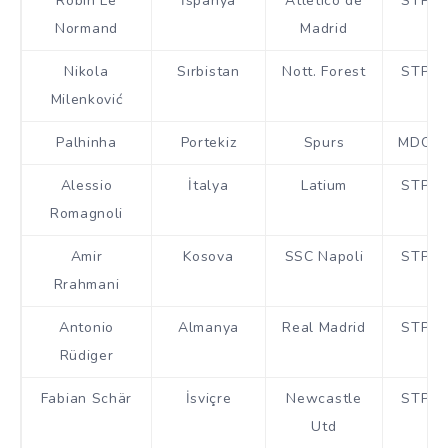
Robin Le
İspanya
Atlético de
STP
Normand
Madrid
Nikola
Sırbistan
Nott. Forest
STP
Milenković
Palhinha
Portekiz
Spurs
MDO
Alessio
İtalya
Latium
STP
Romagnoli
Amir
Kosova
SSC Napoli
STP
Rrahmani
Antonio
Almanya
Real Madrid
STP
Rüdiger
Fabian Schär
İsviçre
Newcastle
STP
Utd