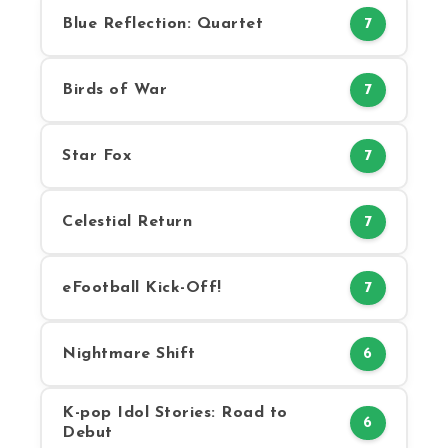
Blue Reflection: Quartet
7
Birds of War
7
Star Fox
7
Celestial Return
7
eFootball Kick-Off!
7
Nightmare Shift
6
K-pop Idol Stories: Road to
6
Debut