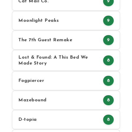
Cat Mail Co.
9
Moonlight Peaks
9
The 7th Guest Remake
9
Lost & Found: A This Bed We
8
Made Story
Fogpiercer
8
Mazebound
8
D-topia
8