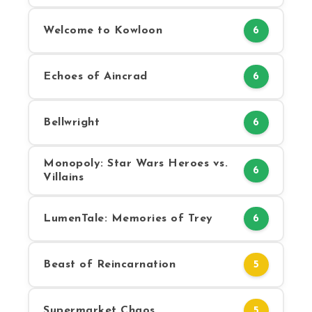
Welcome to Kowloon
6
Echoes of Aincrad
6
Bellwright
6
Monopoly: Star Wars Heroes vs.
6
Villains
LumenTale: Memories of Trey
6
Beast of Reincarnation
5
Supermarket Chaos
5