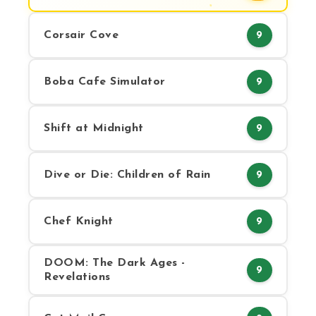
Corsair Cove
9
Boba Cafe Simulator
9
Shift at Midnight
9
Dive or Die: Children of Rain
9
Chef Knight
9
DOOM: The Dark Ages -
9
Revelations