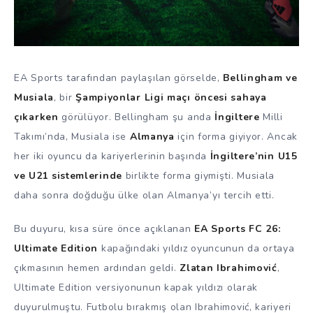
EA Sports tarafından paylaşılan görselde,
Bellingham ve
Musiala
, bir
Şampiyonlar Ligi maçı öncesi sahaya
çıkarken
görülüyor. Bellingham şu anda
İngiltere
Milli
Takımı’nda, Musiala ise
Almanya
için forma giyiyor. Ancak
her iki oyuncu da kariyerlerinin başında
İngiltere’nin U15
ve U21 sistemlerinde
birlikte forma giymişti. Musiala
daha sonra doğduğu ülke olan Almanya’yı tercih etti.
Bu duyuru, kısa süre önce açıklanan
EA Sports FC 26:
Ultimate Edition
kapağındaki yıldız oyuncunun da ortaya
çıkmasının hemen ardından geldi.
Zlatan Ibrahimović
,
Ultimate Edition versiyonunun kapak yıldızı olarak
duyurulmuştu. Futbolu bırakmış olan Ibrahimović, kariyeri