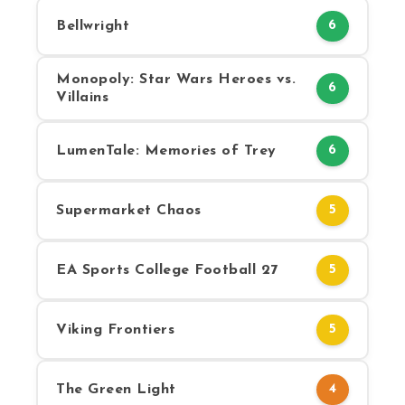
Bellwright
6
Monopoly: Star Wars Heroes vs.
6
Villains
LumenTale: Memories of Trey
6
Supermarket Chaos
5
EA Sports College Football 27
5
Viking Frontiers
5
The Green Light
4