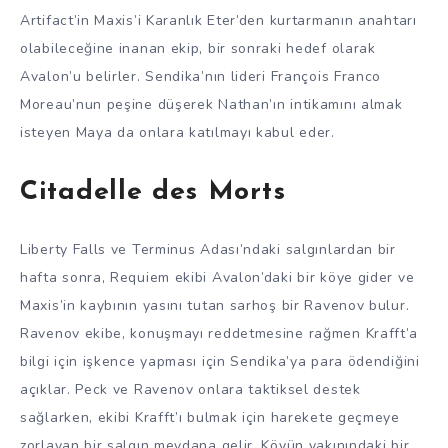
Artifact’in Maxis’i Karanlık Eter’den kurtarmanın anahtarı
olabileceğine inanan ekip, bir sonraki hedef olarak
Avalon’u belirler. Sendika’nın lideri François Franco
Moreau’nun peşine düşerek Nathan’ın intikamını almak
isteyen Maya da onlara katılmayı kabul eder.
Citadelle des Morts
Liberty Falls ve Terminus Adası’ndaki salgınlardan bir
hafta sonra, Requiem ekibi Avalon’daki bir köye gider ve
Maxis’in kaybının yasını tutan sarhoş bir Ravenov bulur.
Ravenov ekibe, konuşmayı reddetmesine rağmen Krafft’a
bilgi için işkence yapması için Sendika’ya para ödendiğini
açıklar. Peck ve Ravenov onlara taktiksel destek
sağlarken, ekibi Krafft’ı bulmak için harekete geçmeye
zorlayan bir salgın meydana gelir. Köyün yakınındaki bir