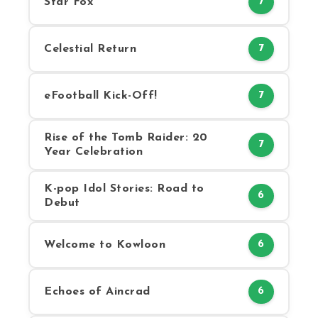
Star Fox
7
Celestial Return
7
eFootball Kick-Off!
7
Rise of the Tomb Raider: 20
7
Year Celebration
K-pop Idol Stories: Road to
6
Debut
Welcome to Kowloon
6
Echoes of Aincrad
6