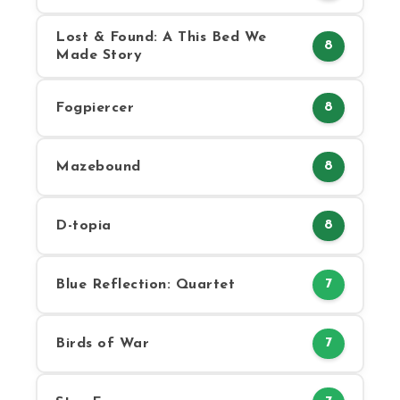
Lost & Found: A This Bed We
8
Made Story
Fogpiercer
8
Mazebound
8
D-topia
8
Blue Reflection: Quartet
7
Birds of War
7