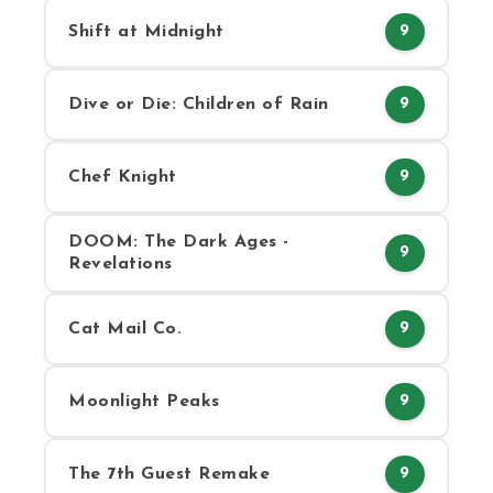
Shift at Midnight
9
Dive or Die: Children of Rain
9
Chef Knight
9
DOOM: The Dark Ages -
9
Revelations
Cat Mail Co.
9
Moonlight Peaks
9
The 7th Guest Remake
9