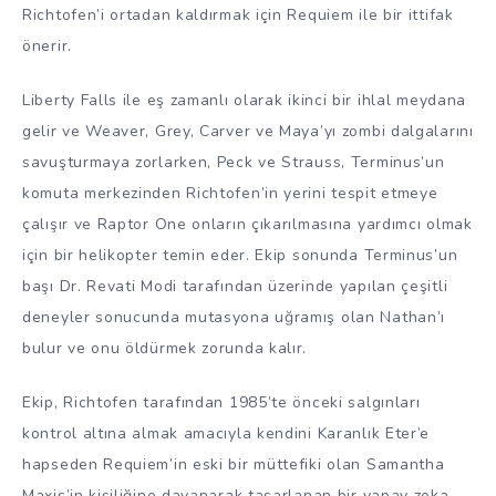
Richtofen’i ortadan kaldırmak için Requiem ile bir ittifak
önerir.
Liberty Falls ile eş zamanlı olarak ikinci bir ihlal meydana
gelir ve Weaver, Grey, Carver ve Maya’yı zombi dalgalarını
savuşturmaya zorlarken, Peck ve Strauss, Terminus’un
komuta merkezinden Richtofen’in yerini tespit etmeye
çalışır ve Raptor One onların çıkarılmasına yardımcı olmak
için bir helikopter temin eder. Ekip sonunda Terminus’un
başı Dr. Revati Modi tarafından üzerinde yapılan çeşitli
deneyler sonucunda mutasyona uğramış olan Nathan’ı
bulur ve onu öldürmek zorunda kalır.
Ekip, Richtofen tarafından 1985’te önceki salgınları
kontrol altına almak amacıyla kendini Karanlık Eter’e
hapseden Requiem’in eski bir müttefiki olan Samantha
Maxis’in kişiliğine dayanarak tasarlanan bir yapay zeka