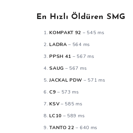
En Hızlı Öldüren SMG
KOMPAKT 92
– 545 ms
LADRA
– 564 ms
PPSH 41
– 567 ms
SAUG
– 567 ms
JACKAL PDW
– 571 ms
C9
– 573 ms
KSV
– 585 ms
LC10
– 589 ms
TANTO 22
– 640 ms