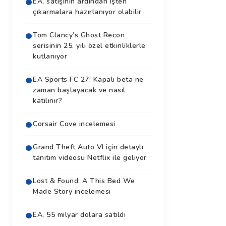
EA, satışının ardından işten
çıkarmalara hazırlanıyor olabilir
Tom Clancy’s Ghost Recon
serisinin 25. yılı özel etkinliklerle
kutlanıyor
EA Sports FC 27: Kapalı beta ne
zaman başlayacak ve nasıl
katılınır?
Corsair Cove incelemesi
Grand Theft Auto VI için detaylı
tanıtım videosu Netflix ile geliyor
Lost & Found: A This Bed We
Made Story incelemesi
EA, 55 milyar dolara satıldı