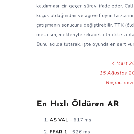
kaldırması için geçen süreyi ifade eder. Cal
küçük olduğundan ve agresif oyun tarzlarını 
çatışmanın sonucunu değiştirebilir. TTK (öld
meta seçenekleriyle rekabet etmekte zorlan
Bunu akılda tutarak, işte oyunda en sert vur
4 Mart 20
15 Ağustos 20
Beşinci sezo
En Hızlı Öldüren AR
AS VAL
– 617 ms
FFAR 1
– 626 ms