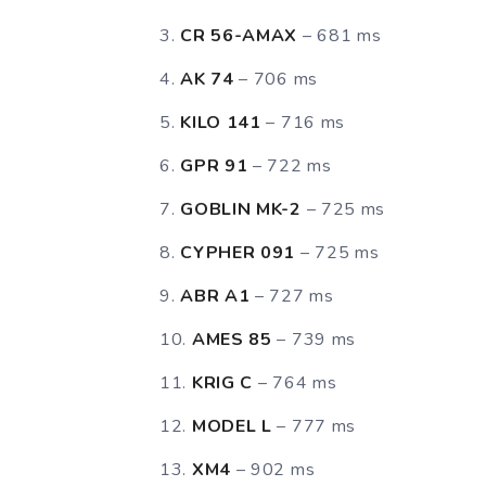
CR 56-AMAX
– 681 ms
AK 74
– 706 ms
KILO 141
– 716 ms
GPR 91
– 722 ms
GOBLIN MK-2
– 725 ms
CYPHER 091
– 725 ms
ABR A1
– 727 ms
AMES 85
– 739 ms
KRIG C
– 764 ms
MODEL L
– 777 ms
XM4
– 902 ms