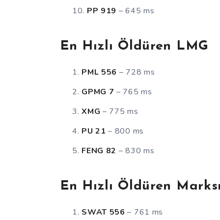
PP 919
– 645 ms
En Hızlı Öldüren LMG
PML 556
– 728 ms
GPMG 7
– 765 ms
XMG
– 775 ms
PU 21
– 800 ms
FENG 82
– 830 ms
En Hızlı Öldüren Marks
SWAT 556
– 761 ms