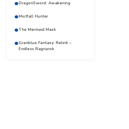
DragonSword: Awakening
Mistfall Hunter
The Mermaid Mask
Granblue Fantasy: Relink –
Endless Ragnarok