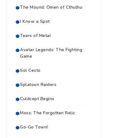
The Mound: Omen of Cthulhu
I Know a Spot
Tears of Metal
Avatar Legends: The Fighting
Game
Sol Cesto
Splatoon Raiders
Culdcept Begins
Moss: The Forgotten Relic
Go-Go Town!