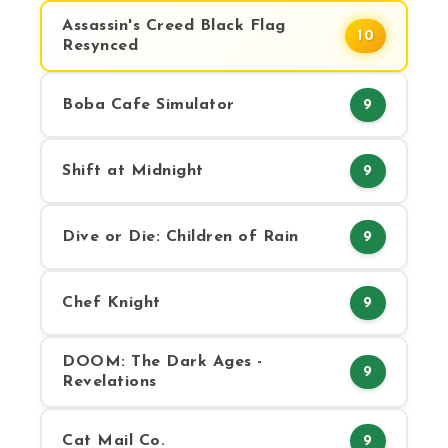
Assassin's Creed Black Flag
10
Resynced
Boba Cafe Simulator
9
Shift at Midnight
9
Dive or Die: Children of Rain
9
Chef Knight
9
DOOM: The Dark Ages -
9
Revelations
Cat Mail Co.
9