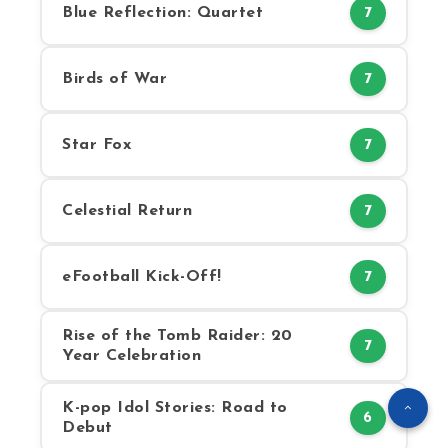
Blue Reflection: Quartet
7
Birds of War
7
Star Fox
7
Celestial Return
7
eFootball Kick-Off!
7
Rise of the Tomb Raider: 20
7
Year Celebration
K-pop Idol Stories: Road to
6
Debut