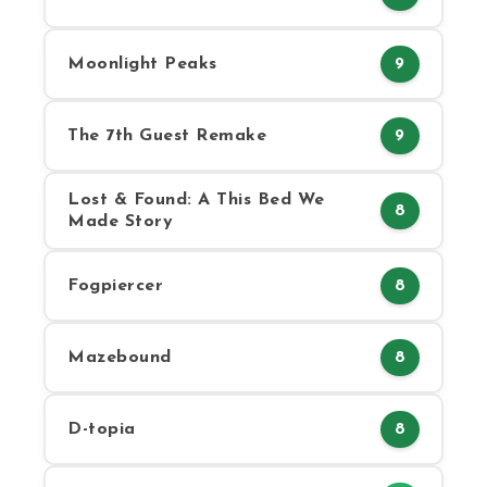
Moonlight Peaks
9
The 7th Guest Remake
9
Lost & Found: A This Bed We
8
Made Story
Fogpiercer
8
Mazebound
8
D-topia
8