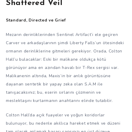
Shattered Veil
Standard, Directed ve Grief
Mezarın derinliklerinden Sentinel Artifact’i ele geçiren
Carver ve arkadaşlarının şimdi Liberty Falls’un ötesindeki
ormanın derinliklerine gitmeleri gerekiyor. Orada, Colton
Hall’u bulacaklar: Eski bir malikane oldukça kötü
görünüyor ama en azından havalı bir T-Rex sergisi var.
Malikanenin altında, Maxis’in bir anlık görüntüsüne
dayanan sentetik bir yapay zeka olan S.A.M ile
tanışacaksınız; bu, eserin sırlarını çözmenin ve
meslektaşını kurtarmanın anahtarını elinde tutabilir.
Colton Hall’da açık fuayeler ve yoğun koridorlar
bulunuyor, bu nedenle akıllıca hareket etmek ve düzeni
tam olarak anlamak başarı şansınızı en üst düzeye