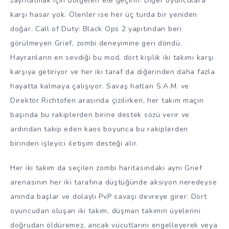
zayıflatmak için bölgeleri ele geçirin. Diğer oyunculara
karşı hasar yok. Ölenler ise her üç turda bir yeniden
doğar. Call of Duty: Black Ops 2 yapıtından beri
görülmeyen Grief, zombi deneyimine geri döndü.
Hayranların en sevdiği bu mod, dört kişilik iki takımı karşı
karşıya getiriyor ve her iki taraf da diğerinden daha fazla
hayatta kalmaya çalışıyor. Savaş hatları S.A.M. ve
Direktör Richtofen arasında çizilirken, her takım maçın
başında bu rakiplerden birine destek sözü verir ve
ardından takip eden kaos boyunca bu rakiplerden
birinden işleyici iletişim desteği alır.
Her iki takım da seçilen zombi haritasındaki aynı Grief
arenasının her iki tarafına düştüğünde aksiyon neredeyse
anında başlar ve dolaylı PvP savaşı devreye girer: Dört
oyuncudan oluşan iki takım, düşman takımın üyelerini
doğrudan öldüremez, ancak vücutlarını engelleyerek veya