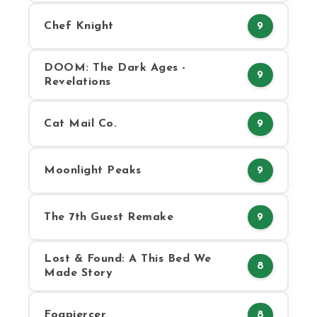
Chef Knight
9
DOOM: The Dark Ages -
9
Revelations
Cat Mail Co.
9
Moonlight Peaks
9
The 7th Guest Remake
9
Lost & Found: A This Bed We
8
Made Story
Fogpiercer
8