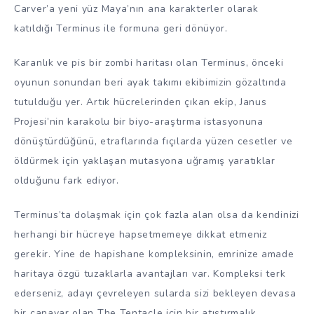
Carver’a yeni yüz Maya’nın ana karakterler olarak
katıldığı Terminus ile formuna geri dönüyor.
Karanlık ve pis bir zombi haritası olan Terminus, önceki
oyunun sonundan beri ayak takımı ekibimizin gözaltında
tutulduğu yer. Artık hücrelerinden çıkan ekip, Janus
Projesi’nin karakolu bir biyo-araştırma istasyonuna
dönüştürdüğünü, etraflarında fıçılarda yüzen cesetler ve
öldürmek için yaklaşan mutasyona uğramış yaratıklar
olduğunu fark ediyor.
Terminus’ta dolaşmak için çok fazla alan olsa da kendinizi
herhangi bir hücreye hapsetmemeye dikkat etmeniz
gerekir. Yine de hapishane kompleksinin, emrinize amade
haritaya özgü tuzaklarla avantajları var. Kompleksi terk
ederseniz, adayı çevreleyen sularda sizi bekleyen devasa
bir canavar olan The Tentacle için bir atıştırmalık