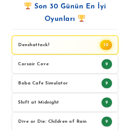
Son 30 Günün En İyi
Oyunları
Denshattack!
10
Corsair Cove
9
Boba Cafe Simulator
9
Shift at Midnight
9
Dive or Die: Children of Rain
9