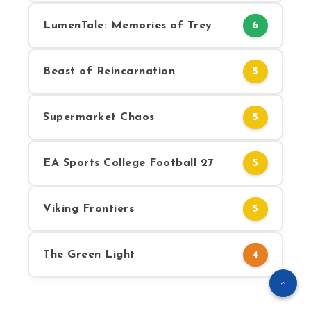
LumenTale: Memories of Trey
6
Beast of Reincarnation
5
Supermarket Chaos
5
EA Sports College Football 27
5
Viking Frontiers
5
The Green Light
4