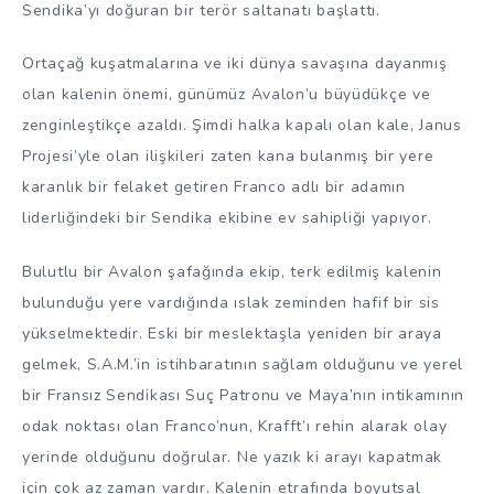
Sendika’yı doğuran bir terör saltanatı başlattı.
Ortaçağ kuşatmalarına ve iki dünya savaşına dayanmış
olan kalenin önemi, günümüz Avalon’u büyüdükçe ve
zenginleştikçe azaldı. Şimdi halka kapalı olan kale, Janus
Projesi’yle olan ilişkileri zaten kana bulanmış bir yere
karanlık bir felaket getiren Franco adlı bir adamın
liderliğindeki bir Sendika ekibine ev sahipliği yapıyor.
Bulutlu bir Avalon şafağında ekip, terk edilmiş kalenin
bulunduğu yere vardığında ıslak zeminden hafif bir sis
yükselmektedir. Eski bir meslektaşla yeniden bir araya
gelmek, S.A.M.’in istihbaratının sağlam olduğunu ve yerel
bir Fransız Sendikası Suç Patronu ve Maya’nın intikamının
odak noktası olan Franco’nun, Krafft’ı rehin alarak olay
yerinde olduğunu doğrular. Ne yazık ki arayı kapatmak
için çok az zaman vardır. Kalenin etrafında boyutsal