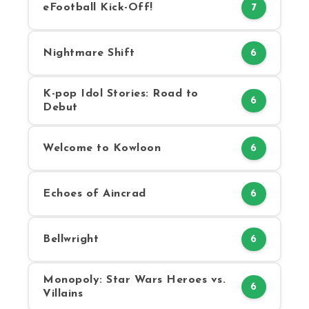
eFootball Kick-Off!
7
Nightmare Shift
6
K-pop Idol Stories: Road to
6
Debut
Welcome to Kowloon
6
Echoes of Aincrad
6
Bellwright
6
Monopoly: Star Wars Heroes vs.
6
Villains