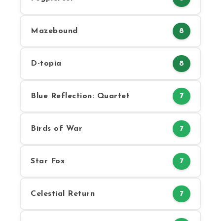
Mazebound
8
D-topia
8
Blue Reflection: Quartet
7
Birds of War
7
Star Fox
7
Celestial Return
7