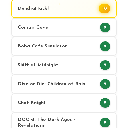
Denshattack!
10
Corsair Cove
9
Boba Cafe Simulator
9
Shift at Midnight
9
Dive or Die: Children of Rain
9
Chef Knight
9
DOOM: The Dark Ages -
9
Revelations