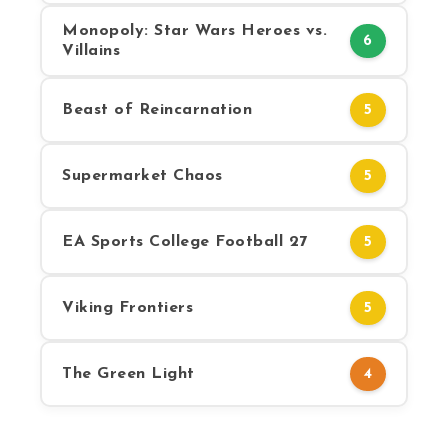
Monopoly: Star Wars Heroes vs.
6
Villains
Beast of Reincarnation
5
Supermarket Chaos
5
EA Sports College Football 27
5
Viking Frontiers
5
The Green Light
4