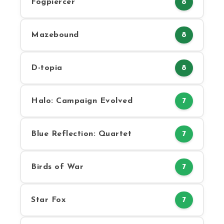
Fogpiercer
8
Mazebound
8
D-topia
8
Halo: Campaign Evolved
7
Blue Reflection: Quartet
7
Birds of War
7
Star Fox
7