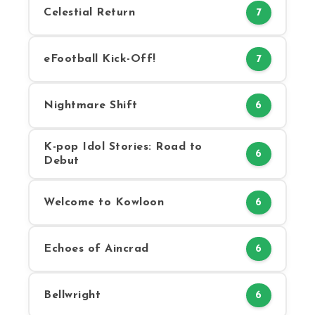
Celestial Return
7
eFootball Kick-Off!
7
Nightmare Shift
6
K-pop Idol Stories: Road to
6
Debut
Welcome to Kowloon
6
Echoes of Aincrad
6
Bellwright
6