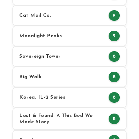
Cat Mail Co.
9
Moonlight Peaks
9
Sovereign Tower
8
Big Walk
8
Korea. IL-2 Series
8
Lost & Found: A This Bed We
8
Made Story