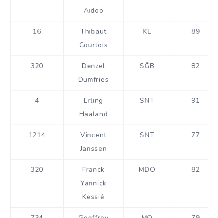
Aidoo
16
Thibaut
KL
89
Courtois
320
Denzel
SĞB
82
Dumfries
4
Erling
SNT
91
Haaland
1214
Vincent
SNT
77
Janssen
320
Franck
MDO
82
Yannick
Kessié
734
Geoffrey
MO
79