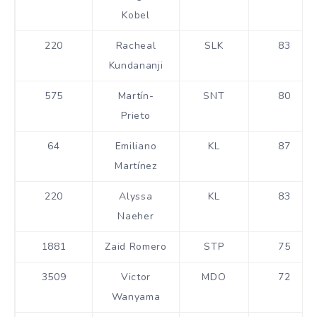
Kobel
220
Racheal
SLK
83
Kundananji
575
Martín-
SNT
80
Prieto
64
Emiliano
KL
87
Martínez
220
Alyssa
KL
83
Naeher
1881
Zaid Romero
STP
75
3509
Victor
MDO
72
Wanyama