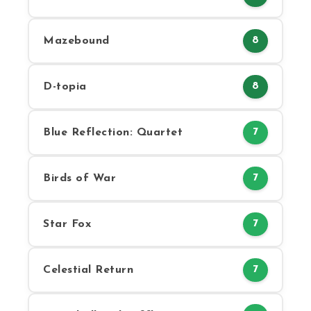
Mazebound
8
D-topia
8
Blue Reflection: Quartet
7
Birds of War
7
Star Fox
7
Celestial Return
7