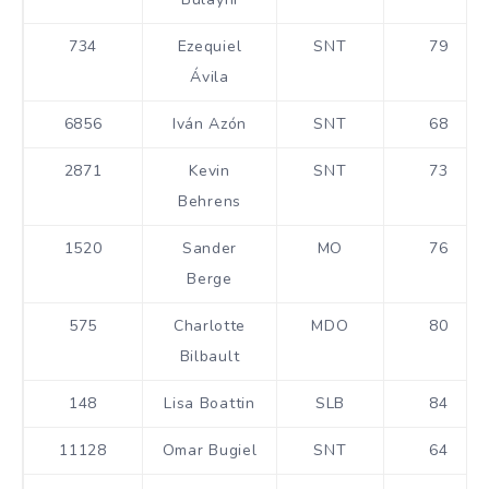
734
Ezequiel
SNT
79
Ávila
6856
Iván Azón
SNT
68
2871
Kevin
SNT
73
Behrens
1520
Sander
MO
76
Berge
575
Charlotte
MDO
80
Bilbault
148
Lisa Boattin
SLB
84
11128
Omar Bugiel
SNT
64