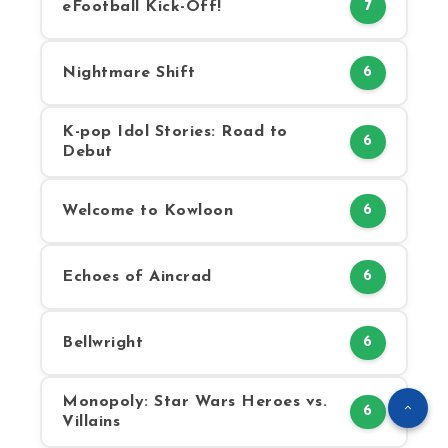
eFootball Kick-Off!
7
Nightmare Shift
6
K-pop Idol Stories: Road to
6
Debut
Welcome to Kowloon
6
Echoes of Aincrad
6
Bellwright
6
Monopoly: Star Wars Heroes vs.
6
Villains