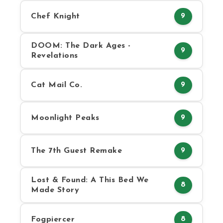
Chef Knight
9
DOOM: The Dark Ages -
9
Revelations
Cat Mail Co.
9
Moonlight Peaks
9
The 7th Guest Remake
9
Lost & Found: A This Bed We
8
Made Story
Fogpiercer
8