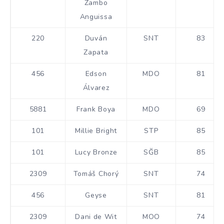
Zambo
Anguissa
220
Duván
SNT
83
Zapata
456
Edson
MDO
81
Álvarez
5881
Frank Boya
MDO
69
101
Millie Bright
STP
85
101
Lucy Bronze
SĞB
85
2309
Tomáš Chorý
SNT
74
456
Geyse
SNT
81
2309
Dani de Wit
MOO
74