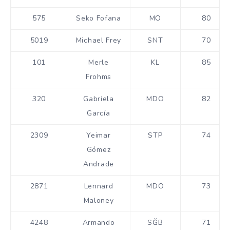
575
Seko Fofana
MO
80
5019
Michael Frey
SNT
70
101
Merle
KL
85
Frohms
320
Gabriela
MDO
82
García
2309
Yeimar
STP
74
Gómez
Andrade
2871
Lennard
MDO
73
Maloney
4248
Armando
SĞB
71