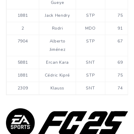
Gueye
1881
Jack Hendry
STP
75
2
Rodri
MDO
91
7904
Alberto
STP
67
Jiménez
5881
Ercan Kara
SNT
69
1881
Cédric Kipré
STP
75
2309
Klauss
SNT
74