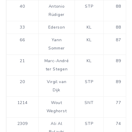
40
Antonio
STP
88
Rüdiger
33
Ederson
KL
88
66
Yann
KL
87
Sommer
21
Marc-André
KL
89
ter Stegen
20
Virgil van
STP
89
Dijk
1214
Wout
SNT
77
Weghorst
2309
Ali Al
STP
74
Bulayhi