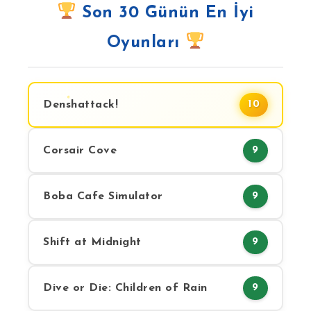
Son 30 Günün En İyi
Oyunları
Denshattack!
10
Corsair Cove
9
Boba Cafe Simulator
9
Shift at Midnight
9
Dive or Die: Children of Rain
9