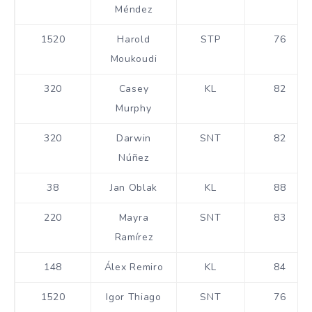
Méndez
1520
Harold
STP
76
Moukoudi
320
Casey
KL
82
Murphy
320
Darwin
SNT
82
Núñez
38
Jan Oblak
KL
88
220
Mayra
SNT
83
Ramírez
148
Álex Remiro
KL
84
1520
Igor Thiago
SNT
76