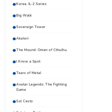
Korea. IL-2 Series
Big Walk
Sovereign Tower
Akatori
The Mound: Omen of Cthulhu
I Know a Spot
Tears of Metal
Avatar Legends: The Fighting
Game
Sol Cesto