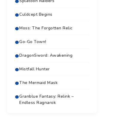
Splatoon Raiders
Culdcept Begins
Moss: The Forgotten Relic
Go-Go Town!
DragonSword: Awakening
Mistfall Hunter
The Mermaid Mask
Granblue Fantasy: Relink –
Endless Ragnarok