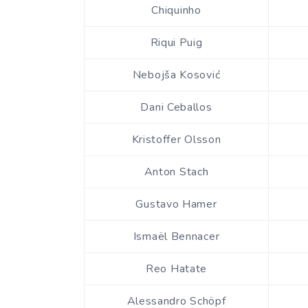
Chiquinho
Riqui Puig
Nebojša Kosović
Dani Ceballos
Kristoffer Olsson
Anton Stach
Gustavo Hamer
Ismaël Bennacer
Reo Hatate
Alessandro Schöpf