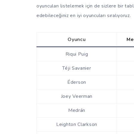
oyuncuları listelemek için de sizlere bir tab
edebileceğiniz en iyi oyuncuları sıralıyoruz.
Oyuncu
Me
Riqui Puig
Téji Savanier
Éderson
Joey Veerman
Medrán
Leighton Clarkson