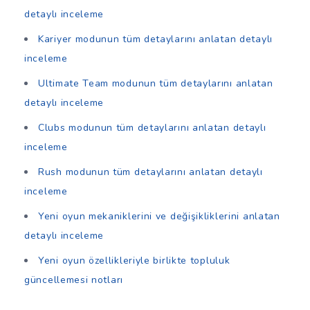
detaylı inceleme
Kariyer modunun tüm detaylarını anlatan detaylı
inceleme
Ultimate Team modunun tüm detaylarını anlatan
detaylı inceleme
Clubs modunun tüm detaylarını anlatan detaylı
inceleme
Rush modunun tüm detaylarını anlatan detaylı
inceleme
Yeni oyun mekaniklerini ve değişikliklerini anlatan
detaylı inceleme
Yeni oyun özellikleriyle birlikte topluluk
güncellemesi notları