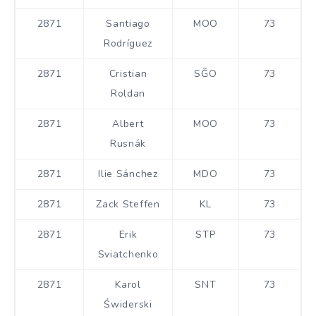
2871
Santiago
MOO
73
Rodríguez
2871
Cristian
SĞO
73
Roldan
2871
Albert
MOO
73
Rusnák
2871
Ilie Sánchez
MDO
73
2871
Zack Steffen
KL
73
2871
Erik
STP
73
Sviatchenko
2871
Karol
SNT
73
Świderski