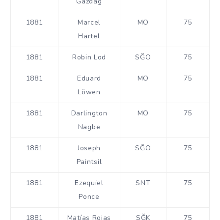
Gazdag
1881
Marcel
MO
75
Hartel
1881
Robin Lod
SĞO
75
1881
Eduard
MO
75
Löwen
1881
Darlington
MO
75
Nagbe
1881
Joseph
SĞO
75
Paintsil
1881
Ezequiel
SNT
75
Ponce
1881
Matías Rojas
SĞK
75