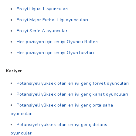
En iyi Ligue 1 oyuncuları
En iyi Major Futbol Ligi oyuncuları
En iyi Serie A oyuncuları
Her pozisyon için en iyi Oyuncu Rolleri
Her pozisyon için en iyi OyunTarzları
Kariyer
Potansiyeli yüksek olan en iyi genç forvet oyuncuları
Potansiyeli yüksek olan en iyi genç kanat oyuncuları
Potansiyeli yüksek olan en iyi genç orta saha
oyuncuları
Potansiyeli yüksek olan en iyi genç defans
oyuncuları