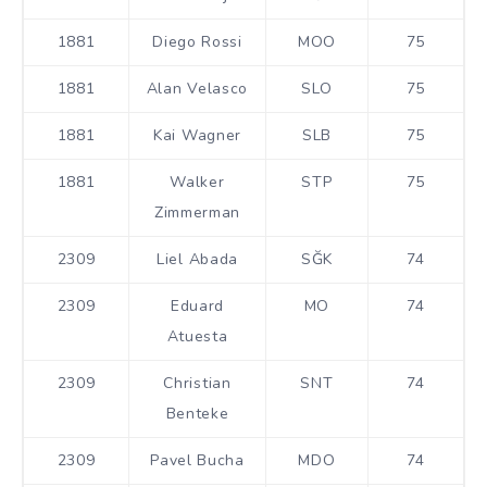
1881
Diego Rossi
MOO
75
1881
Alan Velasco
SLO
75
1881
Kai Wagner
SLB
75
1881
Walker
STP
75
Zimmerman
2309
Liel Abada
SĞK
74
2309
Eduard
MO
74
Atuesta
2309
Christian
SNT
74
Benteke
2309
Pavel Bucha
MDO
74