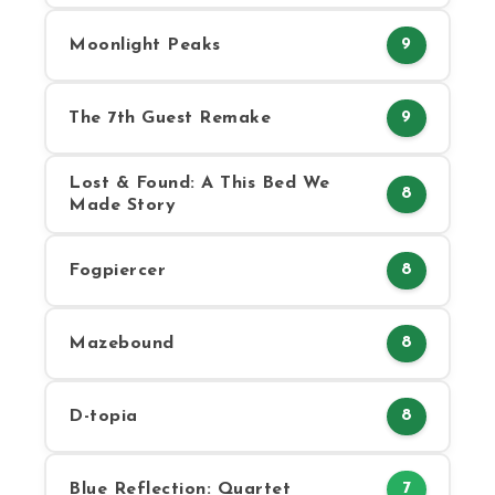
Moonlight Peaks
9
The 7th Guest Remake
9
Lost & Found: A This Bed We
8
Made Story
Fogpiercer
8
Mazebound
8
D-topia
8
Blue Reflection: Quartet
7