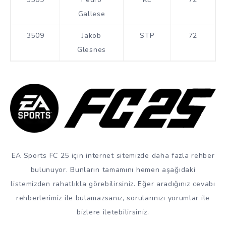
Gallese
3509
Jakob
STP
72
Glesnes
EA Sports FC 25 için internet sitemizde daha fazla rehber
bulunuyor. Bunların tamamını hemen aşağıdaki
listemizden rahatlıkla görebilirsiniz. Eğer aradığınız cevabı
rehberlerimiz ile bulamazsanız, sorularınızı yorumlar ile
bizlere iletebilirsiniz.