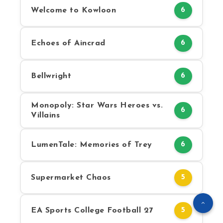
Welcome to Kowloon
6
Echoes of Aincrad
6
Bellwright
6
Monopoly: Star Wars Heroes vs.
6
Villains
LumenTale: Memories of Trey
6
Supermarket Chaos
5
EA Sports College Football 27
5