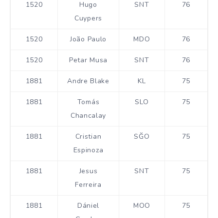
1520
Hugo
SNT
76
Cuypers
1520
João Paulo
MDO
76
1520
Petar Musa
SNT
76
1881
Andre Blake
KL
75
1881
Tomás
SLO
75
Chancalay
1881
Cristian
SĞO
75
Espinoza
1881
Jesus
SNT
75
Ferreira
1881
Dániel
MOO
75