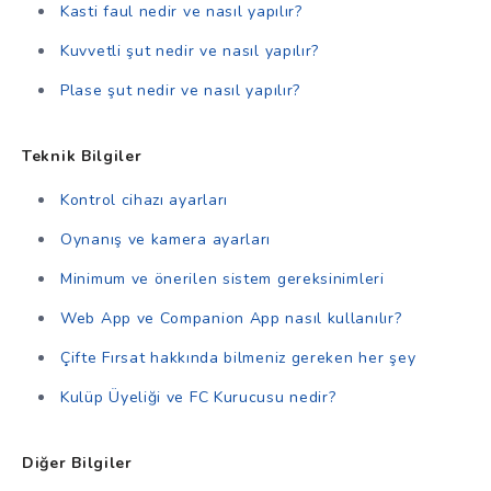
Kasti faul nedir ve nasıl yapılır?
Kuvvetli şut nedir ve nasıl yapılır?
Plase şut nedir ve nasıl yapılır?
Teknik Bilgiler
Kontrol cihazı ayarları
Oynanış ve kamera ayarları
Minimum ve önerilen sistem gereksinimleri
Web App ve Companion App nasıl kullanılır?
Çifte Fırsat hakkında bilmeniz gereken her şey
Kulüp Üyeliği ve FC Kurucusu nedir?
Diğer Bilgiler