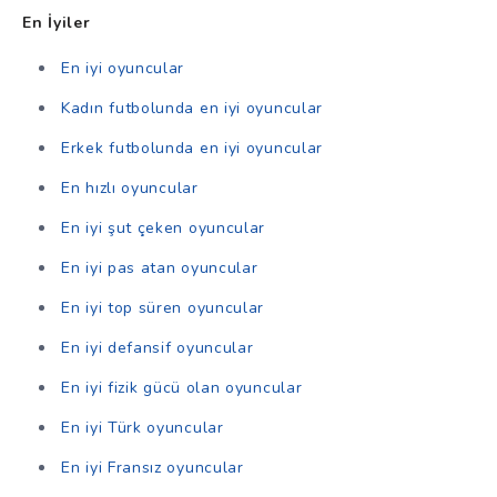
En İyiler
En iyi oyuncular
Kadın futbolunda en iyi oyuncular
Erkek futbolunda en iyi oyuncular
En hızlı oyuncular
En iyi şut çeken oyuncular
En iyi pas atan oyuncular
En iyi top süren oyuncular
En iyi defansif oyuncular
En iyi fizik gücü olan oyuncular
En iyi Türk oyuncular
En iyi Fransız oyuncular