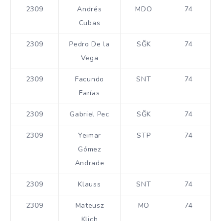
2309
Andrés
MDO
74
Cubas
2309
Pedro De la
SĞK
74
Vega
2309
Facundo
SNT
74
Farías
2309
Gabriel Pec
SĞK
74
2309
Yeimar
STP
74
Gómez
Andrade
2309
Klauss
SNT
74
2309
Mateusz
MO
74
Klich