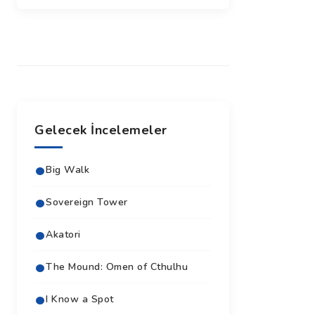
Gelecek İncelemeler
Big Walk
Sovereign Tower
Akatori
The Mound: Omen of Cthulhu
I Know a Spot