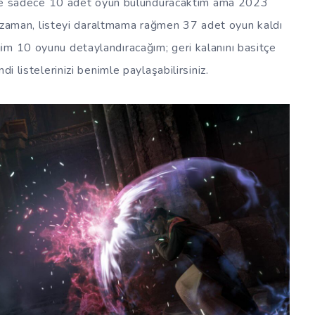
temde sadece 10 adet oyun bulunduracaktım ama 2023
 zaman, listeyi daraltmama rağmen 37 adet oyun kaldı
im 10 oyunu detaylandıracağım; geri kalanını basitçe
di listelerinizi benimle paylaşabilirsiniz.