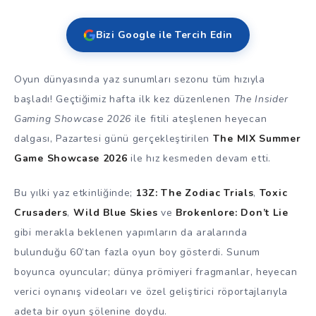
Bizi Google ile Tercih Edin
Oyun dünyasında yaz sunumları sezonu tüm hızıyla
başladı! Geçtiğimiz hafta ilk kez düzenlenen
The Insider
Gaming Showcase 2026
ile fitili ateşlenen heyecan
dalgası, Pazartesi günü gerçekleştirilen
The MIX Summer
Game Showcase 2026
ile hız kesmeden devam etti.
Bu yılki yaz etkinliğinde;
13Z: The Zodiac Trials
,
Toxic
Crusaders
,
Wild Blue Skies
ve
Brokenlore: Don’t Lie
gibi merakla beklenen yapımların da aralarında
bulunduğu 60’tan fazla oyun boy gösterdi. Sunum
boyunca oyuncular; dünya prömiyeri fragmanlar, heyecan
verici oynanış videoları ve özel geliştirici röportajlarıyla
adeta bir oyun şölenine doydu.