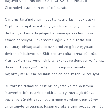
başlıyor ve bu his bence S.T.A.L.K.E.R. 2: Heart of
Chornobyl oyununun en güçlü tarafı.
Oynanış tarafında işin hayatta kalma kısmı çok baskın.
Cephane, sağlık eşyaları, yiyecek, su ve çeşitli ilaçlar
derken çantanda taşıdığın her şeye gerçekten dikkat
etmen gerekiyor. Envanterde ağırlık sınırı fazla sıkı
tutulmuş; birkaç silah, biraz mermi ve görev eşyaları
derken bir bakıyorsun Skif kaplumbağa hızına düşmüş.
Aşırı yüklenince yürümek bile işkenceye dönüyor ve “biraz
daha loot yapayım” ile “şimdi dönüp malzemeleri
boşaltayım” ikilemi oyunun her anında kafanı kurcalıyor.
Bu tarz kısıtlamalar, sert bir hayatta kalma deneyimi
isteyenler için tutarlı olabilir ama oyunun açık dünya
yapısı ve sürekli çatışmaya girmen gereken uzun görev
zincirleriyle birleşince, bazen gereksiz sinir bozucu bir hâl