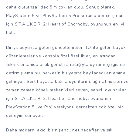
daha cilalansa” dediğim çok an oldu. Sonuç olarak,
PlayStation 5 ve PlayStation 5 Pro sürümü bence şu an
için S.T.A.L.K.E.R. 2: Heart of Chornobyl oyununun en iyi
hali.
Bir yıl boyunca gelen güncellemeler, 1.7 ile gelen büyük
düzenlemeler ve konsola özel özellikler, en azından
teknik anlamda artık gönül rahatlığıyla oynanır çizgisine
getirmiş ama bu, herkesin bu yapıta bayılacağı anlamına
gelmiyor. Sert hayatta kalma oyunlarını, ağır atmosferi ve
zaman zaman köşeli mekanikleri seven, sabırlı oyuncular
için S.T.A.L.K.E.R. 2: Heart of Chornobyl oyununun
PlayStation 5 (ve Pro) versiyonu gerçekten çok özel bir
deneyim sunuyor.
Daha modern, akıcı bir nişancı, net hedefler ve sıkı