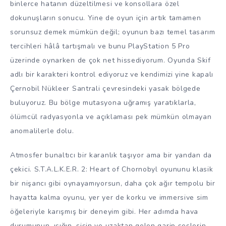
binlerce hatanın düzeltilmesi ve konsollara özel
dokunuşların sonucu. Yine de oyun için artık tamamen
sorunsuz demek mümkün değil; oyunun bazı temel tasarım
tercihleri hâlâ tartışmalı ve bunu PlayStation 5 Pro
üzerinde oynarken de çok net hissediyorum. Oyunda Skif
adlı bir karakteri kontrol ediyoruz ve kendimizi yine kapalı
Çernobil Nükleer Santrali çevresindeki yasak bölgede
buluyoruz. Bu bölge mutasyona uğramış yaratıklarla,
ölümcül radyasyonla ve açıklaması pek mümkün olmayan
anomalilerle dolu.
Atmosfer bunaltıcı bir karanlık taşıyor ama bir yandan da
çekici. S.T.A.L.K.E.R. 2: Heart of Chornobyl oyununu klasik
bir nişancı gibi oynayamıyorsun, daha çok ağır tempolu bir
hayatta kalma oyunu, yer yer de korku ve immersive sim
öğeleriyle karışmış bir deneyim gibi. Her adımda hava
durumunun, ışığın, sisin ve uzaktan gelen garip seslerin