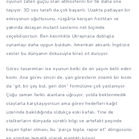
oyunun zaten güçlü olan atmosferini bir tık daha öne
taşıyor. 3D ses tarafı da çok başarılı. Uzakta patlayan bir
emisyonun uğultusunu, rüzgârla karışan fısıltıları ve
yakında dolaşan mutant seslerini net biçimde
seçebiliyorsun. Ben kesinlikle Ukraynaca dublajla
oynamayı daha uygun buldum; Amerikan aksanlı İngilizce
sesler bu dünyanın dokusuyla biraz zıt duruyor.
Görev tasarımları ise oyunun belki de en yaşını belli eden
kısmı. Ana görev zinciri de, yan görevlerin önemli bir kısmı
da “git, bir şey bul, geri dön” formülüne çok yaslanıyor.
Çoğu zaman farklı alanlara uğruyor, yolda beklenmedik
olaylarla karşılaşıyorsun ama görev hedefleri kağıt
üzerinde bakıldığında oldukça eski kafalı. Yine de
stalkerların dünyada sürekli bilgi ve artefakt peşinde
koşan tipler olması, bu “parça topla, rapor et” döngüsünü
en azından tematik olarak mantıklı kılıyor.