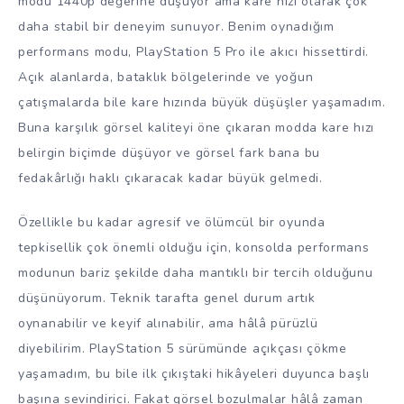
modu 1440p değerine düşüyor ama kare hızı olarak çok
daha stabil bir deneyim sunuyor. Benim oynadığım
performans modu, PlayStation 5 Pro ile akıcı hissettirdi.
Açık alanlarda, bataklık bölgelerinde ve yoğun
çatışmalarda bile kare hızında büyük düşüşler yaşamadım.
Buna karşılık görsel kaliteyi öne çıkaran modda kare hızı
belirgin biçimde düşüyor ve görsel fark bana bu
fedakârlığı haklı çıkaracak kadar büyük gelmedi.
Özellikle bu kadar agresif ve ölümcül bir oyunda
tepkisellik çok önemli olduğu için, konsolda performans
modunun bariz şekilde daha mantıklı bir tercih olduğunu
düşünüyorum. Teknik tarafta genel durum artık
oynanabilir ve keyif alınabilir, ama hâlâ pürüzlü
diyebilirim. PlayStation 5 sürümünde açıkçası çökme
yaşamadım, bu bile ilk çıkıştaki hikâyeleri duyunca başlı
başına sevindirici. Fakat görsel bozulmalar hâlâ zaman