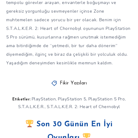
tempolu görevler arayan, envanterle boğuşmayı ve
gereksiz yorgunluğu sevmeyenler içinse Zone
muhtemelen sadece yorucu bir yer olacak. Benim için
S.T.A.L.K.E.R. 2: Heart of Chornobyl oyununun PlayStation
5 Pro sürümü, kusurlarına rağmen unutmak istemediğim
ama bitirdiğimde de “yetmedi, bir tur daha dönerim”
diyemediğim, ilginç ve biraz da çelişkili bir yolculuk oldu.
Yaşadığım deneyimden kesinlikle memnun kaldım.
Fikir Yazıları
PlayStation
PlayStation 5
PlayStation 5 Pro
,
,
,
Etiketler:
S.T.A.L.K.E.R.
S.T.A.L.K.E.R. 2: Heart of Chernobyl
,
Son 30 Günün En İyi
Oyunları