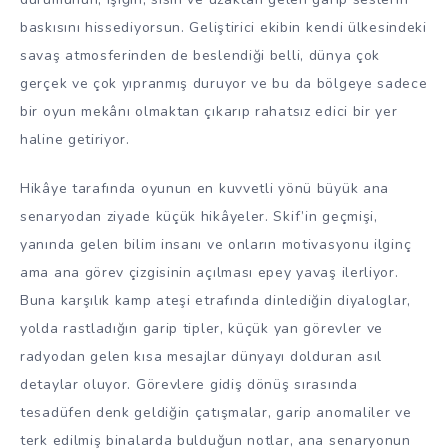
baskısını hissediyorsun. Geliştirici ekibin kendi ülkesindeki
savaş atmosferinden de beslendiği belli, dünya çok
gerçek ve çok yıpranmış duruyor ve bu da bölgeye sadece
bir oyun mekânı olmaktan çıkarıp rahatsız edici bir yer
haline getiriyor.
Hikâye tarafında oyunun en kuvvetli yönü büyük ana
senaryodan ziyade küçük hikâyeler. Skif’in geçmişi,
yanında gelen bilim insanı ve onların motivasyonu ilginç
ama ana görev çizgisinin açılması epey yavaş ilerliyor.
Buna karşılık kamp ateşi etrafında dinlediğin diyaloglar,
yolda rastladığın garip tipler, küçük yan görevler ve
radyodan gelen kısa mesajlar dünyayı dolduran asıl
detaylar oluyor. Görevlere gidiş dönüş sırasında
tesadüfen denk geldiğin çatışmalar, garip anomaliler ve
terk edilmiş binalarda bulduğun notlar, ana senaryonun