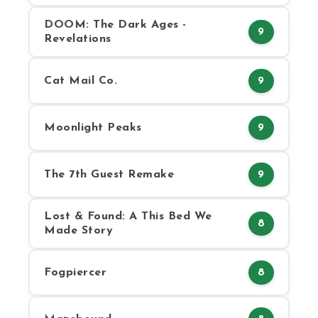
DOOM: The Dark Ages -
9
Revelations
Cat Mail Co.
9
Moonlight Peaks
9
The 7th Guest Remake
9
Lost & Found: A This Bed We
8
Made Story
Fogpiercer
8