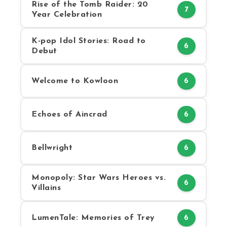
Rise of the Tomb Raider: 20
7
Year Celebration
K-pop Idol Stories: Road to
6
Debut
Welcome to Kowloon
6
Echoes of Aincrad
6
Bellwright
6
Monopoly: Star Wars Heroes vs.
6
Villains
LumenTale: Memories of Trey
6