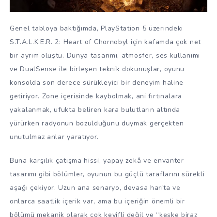
Genel tabloya baktığımda, PlayStation 5 üzerindeki
S.T.A.L.K.E.R. 2: Heart of Chornobyl için kafamda çok net
bir ayrım oluştu. Dünya tasarımı, atmosfer, ses kullanımı
ve DualSense ile birleşen teknik dokunuşlar, oyunu
konsolda son derece sürükleyici bir deneyim haline
getiriyor. Zone içerisinde kaybolmak, ani fırtınalara
yakalanmak, ufukta beliren kara bulutların altında
yürürken radyonun bozulduğunu duymak gerçekten
unutulmaz anlar yaratıyor.
Buna karşılık çatışma hissi, yapay zekâ ve envanter
tasarımı gibi bölümler, oyunun bu güçlü taraflarını sürekli
aşağı çekiyor. Uzun ana senaryo, devasa harita ve
onlarca saatlik içerik var, ama bu içeriğin önemli bir
bölümü mekanik olarak çok keyifli değil ve “keşke biraz