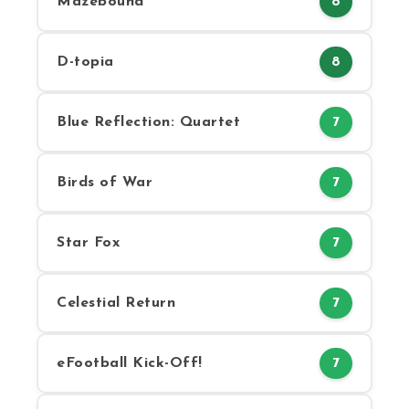
Mazebound
8
D-topia
8
Blue Reflection: Quartet
7
Birds of War
7
Star Fox
7
Celestial Return
7
eFootball Kick-Off!
7