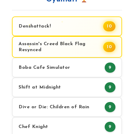
Denshattack!
10
Assassin's Creed Black Flag
10
Resynced
Boba Cafe Simulator
9
Shift at Midnight
9
Dive or Die: Children of Rain
9
Chef Knight
9