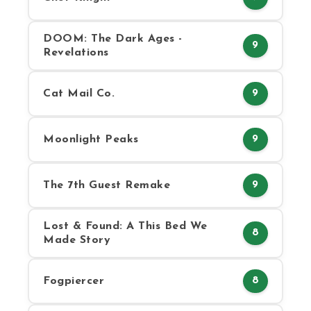
DOOM: The Dark Ages -
9
Revelations
Cat Mail Co.
9
Moonlight Peaks
9
The 7th Guest Remake
9
Lost & Found: A This Bed We
8
Made Story
Fogpiercer
8