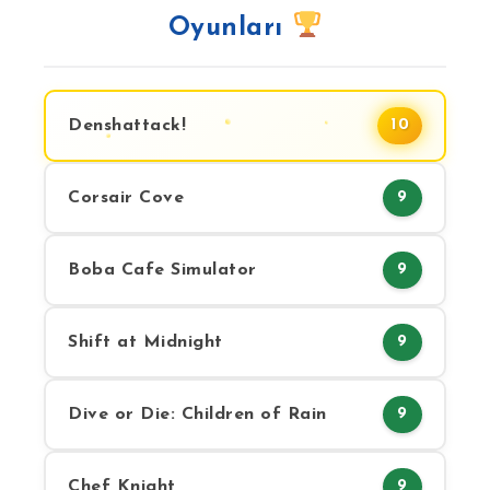
Oyunları
Denshattack!
10
Corsair Cove
9
Boba Cafe Simulator
9
Shift at Midnight
9
Dive or Die: Children of Rain
9
Chef Knight
9