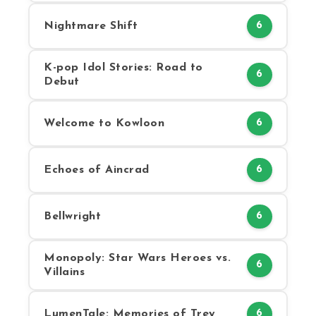
Nightmare Shift
6
K-pop Idol Stories: Road to
6
Debut
Welcome to Kowloon
6
Echoes of Aincrad
6
Bellwright
6
Monopoly: Star Wars Heroes vs.
6
Villains
LumenTale: Memories of Trey
6