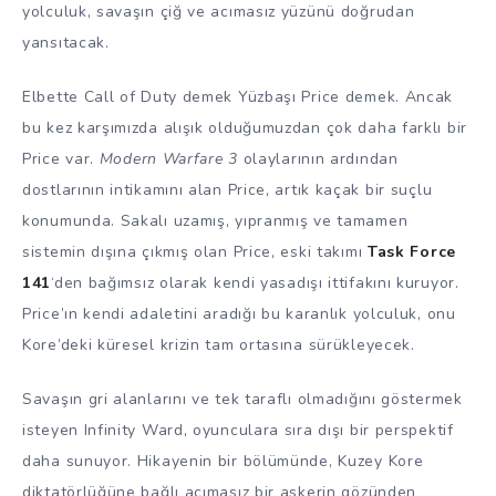
yolculuk, savaşın çiğ ve acımasız yüzünü doğrudan
yansıtacak.
Elbette Call of Duty demek Yüzbaşı Price demek. Ancak
bu kez karşımızda alışık olduğumuzdan çok daha farklı bir
Price var.
Modern Warfare 3
olaylarının ardından
dostlarının intikamını alan Price, artık kaçak bir suçlu
konumunda. Sakalı uzamış, yıpranmış ve tamamen
sistemin dışına çıkmış olan Price, eski takımı
Task Force
141
‘den bağımsız olarak kendi yasadışı ittifakını kuruyor.
Price’ın kendi adaletini aradığı bu karanlık yolculuk, onu
Kore’deki küresel krizin tam ortasına sürükleyecek.
Savaşın gri alanlarını ve tek taraflı olmadığını göstermek
isteyen Infinity Ward, oyunculara sıra dışı bir perspektif
daha sunuyor. Hikayenin bir bölümünde, Kuzey Kore
diktatörlüğüne bağlı acımasız bir askerin gözünden