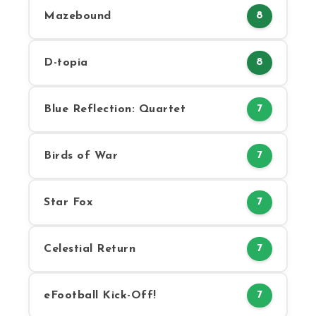
Mazebound
8
D-topia
8
Blue Reflection: Quartet
7
Birds of War
7
Star Fox
7
Celestial Return
7
eFootball Kick-Off!
7