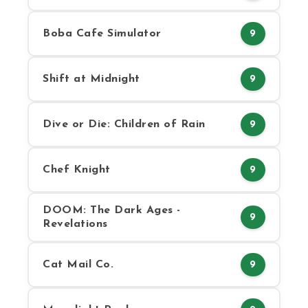
Boba Cafe Simulator
9
Shift at Midnight
9
Dive or Die: Children of Rain
9
Chef Knight
9
DOOM: The Dark Ages -
9
Revelations
Cat Mail Co.
9