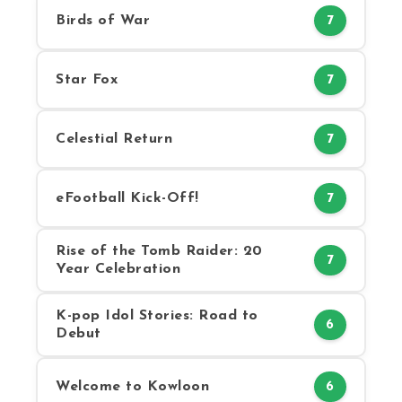
Birds of War
7
Star Fox
7
Celestial Return
7
eFootball Kick-Off!
7
Rise of the Tomb Raider: 20
7
Year Celebration
K-pop Idol Stories: Road to
6
Debut
Welcome to Kowloon
6