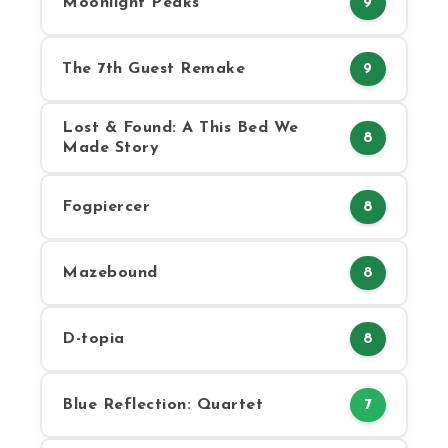
Moonlight Peaks
9
The 7th Guest Remake
9
Lost & Found: A This Bed We
8
Made Story
Fogpiercer
8
Mazebound
8
D-topia
8
Blue Reflection: Quartet
7