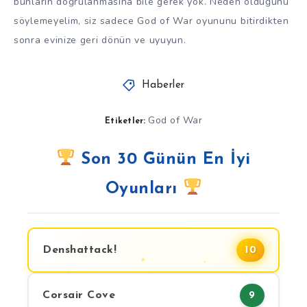
bunların doğrulanmasına bile gerek yok. Neden olduğunu
söylemeyelim, siz sadece God of War oyununu bitirdikten
sonra evinize geri dönün ve uyuyun.
Haberler
God of War
Etiketler:
Son 30 Günün En İyi
Oyunları
Denshattack!
10
Corsair Cove
9