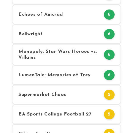
Echoes of Aincrad
6
Bellwright
6
Monopoly: Star Wars Heroes vs.
6
Villains
LumenTale: Memories of Trey
6
Supermarket Chaos
5
EA Sports College Football 27
5