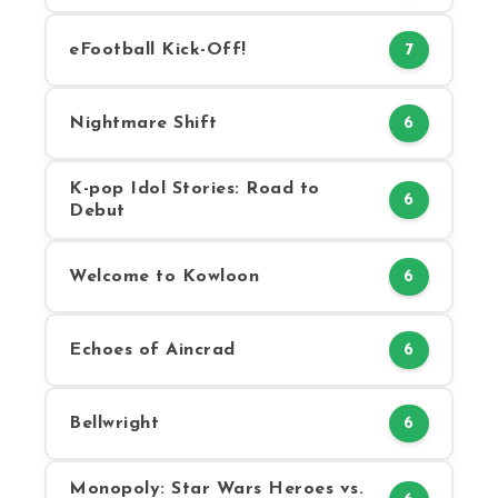
eFootball Kick-Off!
7
Nightmare Shift
6
K-pop Idol Stories: Road to
6
Debut
Welcome to Kowloon
6
Echoes of Aincrad
6
Bellwright
6
Monopoly: Star Wars Heroes vs.