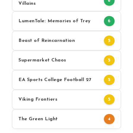
6
Villains
LumenTale: Memories of Trey
6
Beast of Reincarnation
5
Supermarket Chaos
5
EA Sports College Football 27
5
Viking Frontiers
5
The Green Light
4