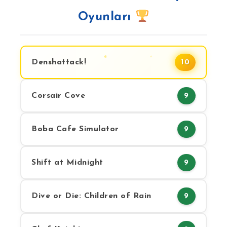
Oyunları
Denshattack!
10
Corsair Cove
9
Boba Cafe Simulator
9
Shift at Midnight
9
Dive or Die: Children of Rain
9