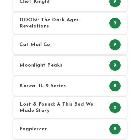
Chef Knight
9
DOOM: The Dark Ages -
9
Revelations
Cat Mail Co.
9
Moonlight Peaks
9
Korea. IL-2 Series
8
Lost & Found: A This Bed We
8
Made Story
Fogpiercer
8