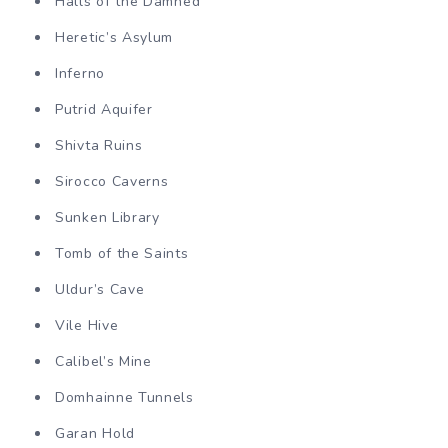
Halls of the Damned
Heretic’s Asylum
Inferno
Putrid Aquifer
Shivta Ruins
Sirocco Caverns
Sunken Library
Tomb of the Saints
Uldur’s Cave
Vile Hive
Calibel’s Mine
Domhainne Tunnels
Garan Hold