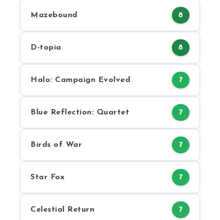
Mazebound
8
D-topia
8
Halo: Campaign Evolved
7
Blue Reflection: Quartet
7
Birds of War
7
Star Fox
7
Celestial Return
7