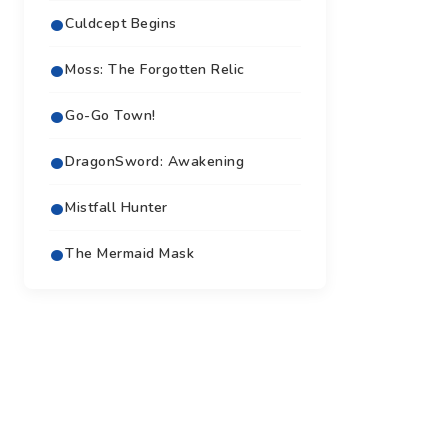
Culdcept Begins
Moss: The Forgotten Relic
Go-Go Town!
DragonSword: Awakening
Mistfall Hunter
The Mermaid Mask