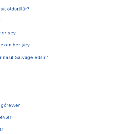
sıl öldürülür?
i
her şey
reken her şey
 nasıl Salvage edilir?
 görevler
evler
er