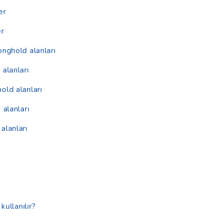
er
er
onghold alanları
alanları
old alanları
 alanları
alanları
kullanılır?