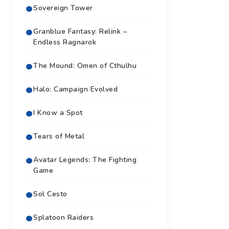
Sovereign Tower
Granblue Fantasy: Relink –
Endless Ragnarok
The Mound: Omen of Cthulhu
Halo: Campaign Evolved
I Know a Spot
Tears of Metal
Avatar Legends: The Fighting
Game
Sol Cesto
Splatoon Raiders