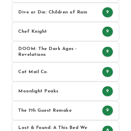
Dive or Die: Children of Rain
9
Chef Knight
9
DOOM: The Dark Ages -
9
Revelations
Cat Mail Co.
9
Moonlight Peaks
9
The 7th Guest Remake
9
Lost & Found: A This Bed We
8