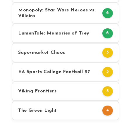
Monopoly: Star Wars Heroes vs.
6
Villains
LumenTale: Memories of Trey
6
Supermarket Chaos
5
EA Sports College Football 27
5
Viking Frontiers
5
The Green Light
4