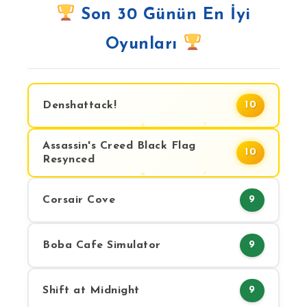
Son 30 Günün En İyi
Oyunları
Denshattack!
10
Assassin's Creed Black Flag
10
Resynced
Corsair Cove
9
Boba Cafe Simulator
9
Shift at Midnight
9