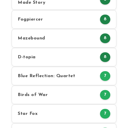
Made Story
Fogpiercer
8
Mazebound
8
D-topia
8
Blue Reflection: Quartet
7
Birds of War
7
Star Fox
7