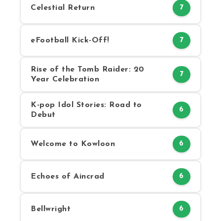
Celestial Return
7
eFootball Kick-Off!
7
Rise of the Tomb Raider: 20
7
Year Celebration
K-pop Idol Stories: Road to
6
Debut
Welcome to Kowloon
6
Echoes of Aincrad
6
Bellwright
6