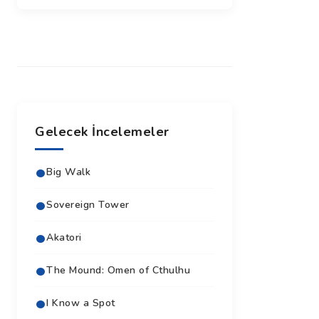
Gelecek İncelemeler
Big Walk
Sovereign Tower
Akatori
The Mound: Omen of Cthulhu
I Know a Spot