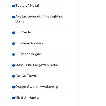
Tears of Metal
Avatar Legends: The Fighting
Game
Sol Cesto
Splatoon Raiders
Culdcept Begins
Moss: The Forgotten Relic
Go-Go Town!
DragonSword: Awakening
Mistfall Hunter