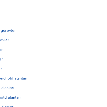
 görevler
evler
er
er
er
onghold alanları
alanları
old alanları
 alanları