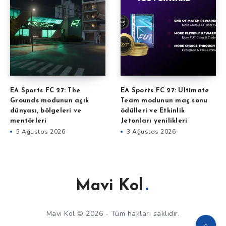
EA Sports FC 27: The
EA Sports FC 27: Ultimate
Grounds modunun açık
Team modunun maç sonu
dünyası, bölgeleri ve
ödülleri ve Etkinlik
mentörleri
Jetonları yenilikleri
5 Ağustos 2026
3 Ağustos 2026
Mavi Kol
Mavi Kol © 2026 - Tüm hakları saklıdır.