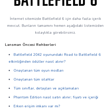
İnternet sitemizde Battlefield 6 için daha fazla içerik
mevcut. Bunların tamamını hemen aşağıdaki listemizden
kolaylıkla görebilirsiniz.
Lansman Öncesi Rehberleri
Battlefield 2042 oyunundaki Road to Battlefield 6
etkinliğinden ödüller nasıl alınır?
Onaylanan tüm oyun modları
Onaylanan tüm silahlar
Tüm sınıflar, detayları ve açıklamaları
Phantom Edition nasıl satın alınır; fiyatı ve içeriği
Erken erişim imkanı var mı?