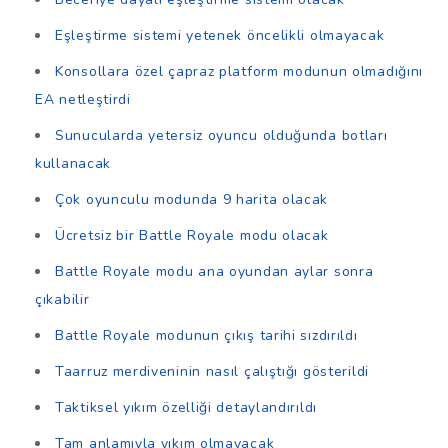
Eşleştirme sistemi yetenek öncelikli olmayacak
Konsollara özel çapraz platform modunun olmadığını
EA netleştirdi
Sunucularda yetersiz oyuncu olduğunda botları
kullanacak
Çok oyunculu modunda 9 harita olacak
Ücretsiz bir Battle Royale modu olacak
Battle Royale modu ana oyundan aylar sonra
çıkabilir
Battle Royale modunun çıkış tarihi sızdırıldı
Taarruz merdiveninin nasıl çalıştığı gösterildi
Taktiksel yıkım özelliği detaylandırıldı
Tam anlamıyla yıkım olmayacak