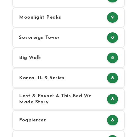
Moonlight Peaks
9
Sovereign Tower
8
Big Walk
8
Korea. IL-2 Series
8
Lost & Found: A This Bed We
8
Made Story
Fogpiercer
8