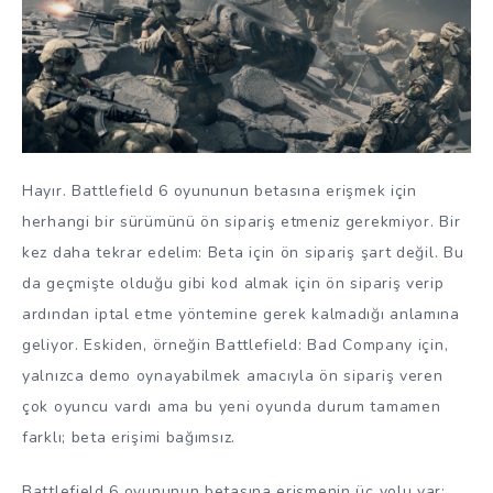
Hayır. Battlefield 6 oyununun betasına erişmek için
herhangi bir sürümünü ön sipariş etmeniz gerekmiyor. Bir
kez daha tekrar edelim: Beta için ön sipariş şart değil. Bu
da geçmişte olduğu gibi kod almak için ön sipariş verip
ardından iptal etme yöntemine gerek kalmadığı anlamına
geliyor. Eskiden, örneğin Battlefield: Bad Company için,
yalnızca demo oynayabilmek amacıyla ön sipariş veren
çok oyuncu vardı ama bu yeni oyunda durum tamamen
farklı; beta erişimi bağımsız.
Battlefield 6 oyununun betasına erişmenin üç yolu var: