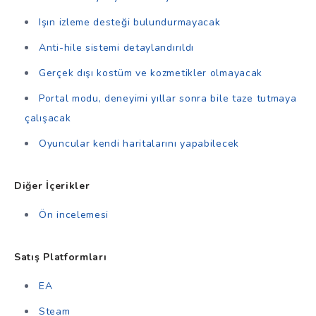
Işın izleme desteği bulundurmayacak
Anti-hile sistemi detaylandırıldı
Gerçek dışı kostüm ve kozmetikler olmayacak
Portal modu, deneyimi yıllar sonra bile taze tutmaya
çalışacak
Oyuncular kendi haritalarını yapabilecek
Diğer İçerikler
Ön incelemesi
Satış Platformları
EA
Steam