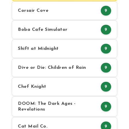
Corsair Cove
9
Boba Cafe Simulator
9
Shift at Midnight
9
Dive or Die: Children of Rain
9
Chef Knight
9
DOOM: The Dark Ages -
9
Revelations
Cat Mail Co.
9