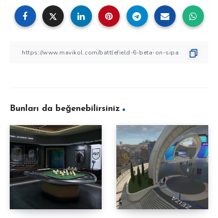
Bunları da beğenebilirsiniz