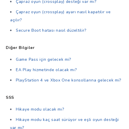
Çapraz oyun (crossplay) desteği var mı?
Çapraz oyun (crossplay) ayarı nasıl kapatılır ve
açılır?
Secure Boot hatası nasıl düzeltilir?
Diğer Bilgiler
Game Pass için gelecek mi?
EA Play hizmetinde olacak mı?
PlayStation 4 ve Xbox One konsollarına gelecek mi?
SSS
Hikaye modu olacak mı?
Hikaye modu kaç saat sürüyor ve eşli oyun desteği
var mı?