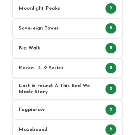
Moonlight Peaks
9
Sovereign Tower
8
Big Walk
8
Korea. IL-2 Series
8
Lost & Found: A This Bed We
8
Made Story
Fogpiercer
8
Mazebound
8