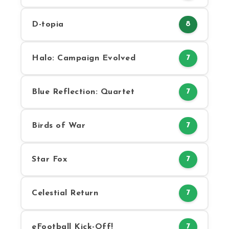
D-topia
8
Halo: Campaign Evolved
7
Blue Reflection: Quartet
7
Birds of War
7
Star Fox
7
Celestial Return
7
eFootball Kick-Off!
7