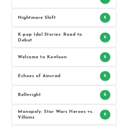
Nightmare Shift
6
K-pop Idol Stories: Road to
6
Debut
Welcome to Kowloon
6
Echoes of Aincrad
6
Bellwright
6
Monopoly: Star Wars Heroes vs.
6
Villains