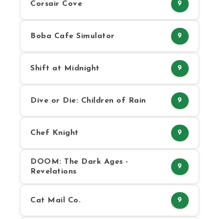
Corsair Cove
9
Boba Cafe Simulator
9
Shift at Midnight
9
Dive or Die: Children of Rain
9
Chef Knight
9
DOOM: The Dark Ages -
9
Revelations
Cat Mail Co.
9