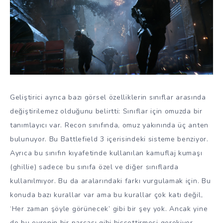
Geliştirici ayrıca bazı görsel özelliklerin sınıflar arasında
değiştirilemez olduğunu belirtti: Sınıflar için omuzda bir
tanımlayıcı var. Recon sınıfında, omuz yakınında üç anten
bulunuyor. Bu Battlefield 3 içerisindeki sisteme benziyor.
Ayrıca bu sınıfın kıyafetinde kullanılan kamuflaj kumaşı
(ghillie) sadece bu sınıfa özel ve diğer sınıflarda
kullanılmıyor. Bu da aralarındaki farkı vurgulamak için. Bu
konuda bazı kurallar var ama bu kurallar çok katı değil,
‘Her zaman şöyle görünecek’ gibi bir şey yok. Ancak yine
de bu evrenin bir parçası gibi hissettirmesi gerekiyor.