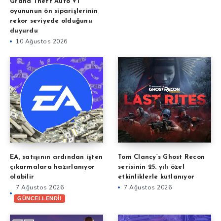
Grand Theft Auto VI
oyununun ön siparişlerinin
rekor seviyede olduğunu
duyurdu
10 Ağustos 2026
EA, satışının ardından işten
Tom Clancy’s Ghost Recon
çıkarmalara hazırlanıyor
serisinin 25. yılı özel
olabilir
etkinliklerle kutlanıyor
7 Ağustos 2026
7 Ağustos 2026
GÜNCELLENDİ!