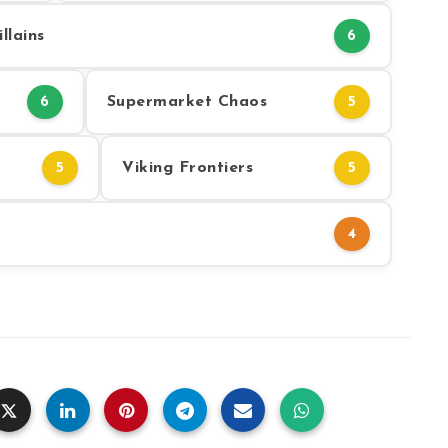
llains
6
Supermarket Chaos
6
5
Viking Frontiers
5
5
4