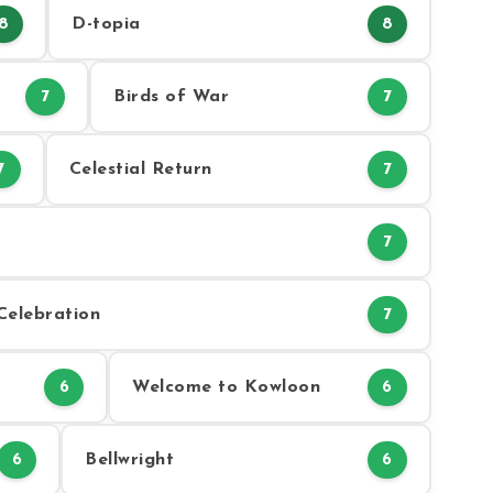
D-topia
8
8
Birds of War
7
7
Celestial Return
7
7
7
Celebration
7
Welcome to Kowloon
6
6
Bellwright
6
6