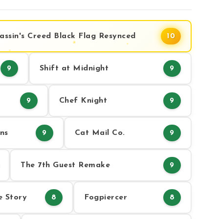
assin's Creed Black Flag Resynced
10
Shift at Midnight
9
9
Chef Knight
9
9
ns
Cat Mail Co.
9
9
The 7th Guest Remake
9
e Story
Fogpiercer
8
8