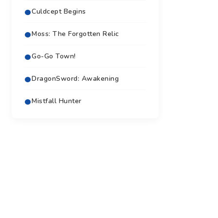
Culdcept Begins
Moss: The Forgotten Relic
Go-Go Town!
DragonSword: Awakening
Mistfall Hunter