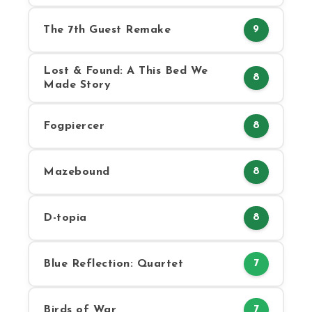
The 7th Guest Remake
9
Lost & Found: A This Bed We
8
Made Story
Fogpiercer
8
Mazebound
8
D-topia
8
Blue Reflection: Quartet
7
Birds of War
7