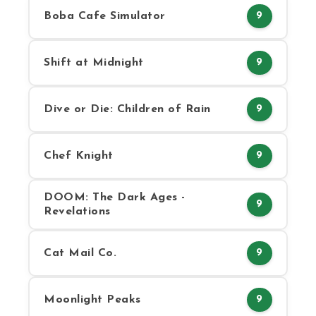
Boba Cafe Simulator
9
Shift at Midnight
9
Dive or Die: Children of Rain
9
Chef Knight
9
DOOM: The Dark Ages -
9
Revelations
Cat Mail Co.
9
Moonlight Peaks
9