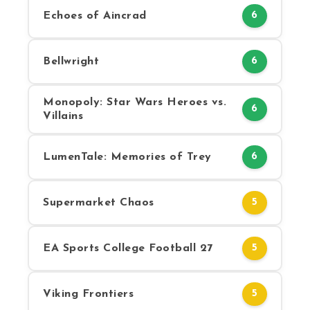
Echoes of Aincrad
6
Bellwright
6
Monopoly: Star Wars Heroes vs.
6
Villains
LumenTale: Memories of Trey
6
Supermarket Chaos
5
EA Sports College Football 27
5
Viking Frontiers
5