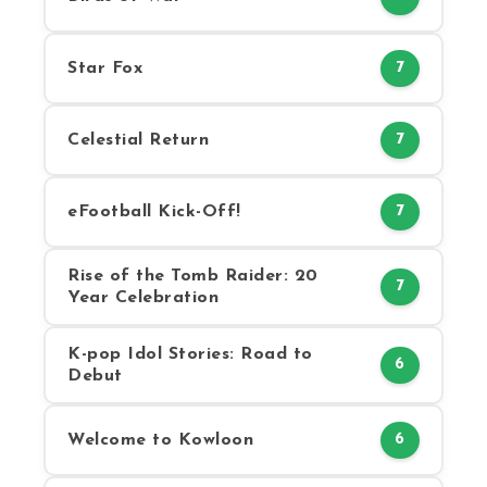
Star Fox
7
Celestial Return
7
eFootball Kick-Off!
7
Rise of the Tomb Raider: 20
7
Year Celebration
K-pop Idol Stories: Road to
6
Debut
Welcome to Kowloon
6