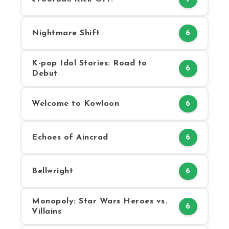
Nightmare Shift
6
K-pop Idol Stories: Road to
6
Debut
Welcome to Kowloon
6
Echoes of Aincrad
6
Bellwright
6
Monopoly: Star Wars Heroes vs.
6
Villains