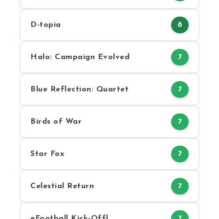
D-topia
8
Halo: Campaign Evolved
7
Blue Reflection: Quartet
7
Birds of War
7
Star Fox
7
Celestial Return
7
eFootball Kick-Off!
7