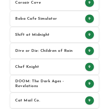
Corsair Cove
9
Boba Cafe Simulator
9
Shift at Midnight
9
Dive or Die: Children of Rain
9
Chef Knight
9
DOOM: The Dark Ages -
9
Revelations
Cat Mail Co.
9