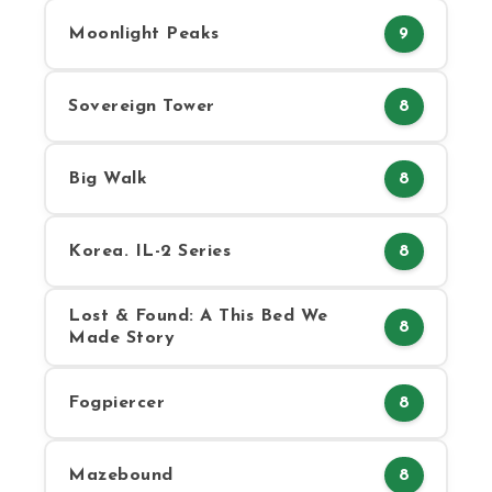
Moonlight Peaks
9
Sovereign Tower
8
Big Walk
8
Korea. IL-2 Series
8
Lost & Found: A This Bed We
8
Made Story
Fogpiercer
8
Mazebound
8