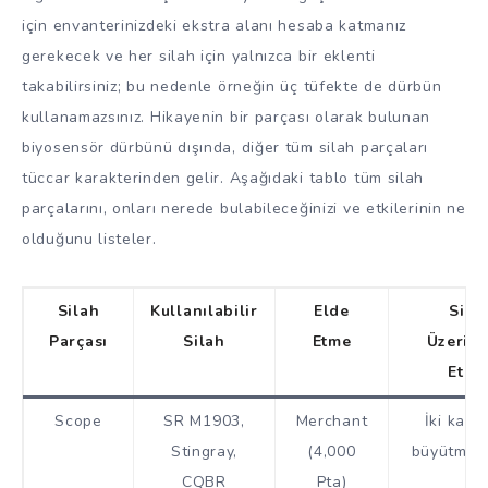
için envanterinizdeki ekstra alanı hesaba katmanız
gerekecek ve her silah için yalnızca bir eklenti
takabilirsiniz; bu nedenle örneğin üç tüfekte de dürbün
kullanamazsınız. Hikayenin bir parçası olarak bulunan
biyosensör dürbünü dışında, diğer tüm silah parçaları
tüccar karakterinden gelir. Aşağıdaki tablo tüm silah
parçalarını, onları nerede bulabileceğinizi ve etkilerinin ne
olduğunu listeler.
Silah
Kullanılabilir
Elde
Sila
Parçası
Silah
Etme
Üzerind
Etkis
Scope
SR M1903,
Merchant
İki kade
Stingray,
(4,000
büyütme s
CQBR
Pta)