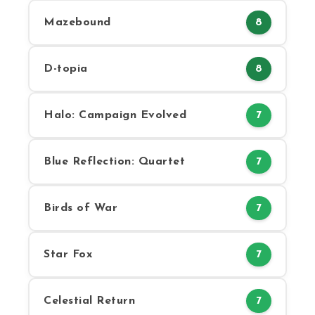
Mazebound
8
D-topia
8
Halo: Campaign Evolved
7
Blue Reflection: Quartet
7
Birds of War
7
Star Fox
7
Celestial Return
7