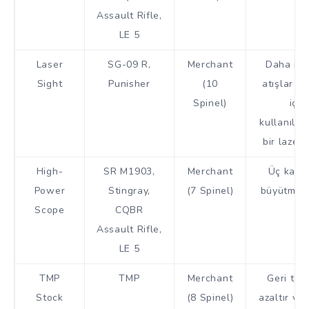
Assault Rifle,
LE 5
Laser
SG-09 R,
Merchant
Daha isa
Sight
Punisher
(10
atışlar y
Spinel)
için
kullanılab
bir lazer 
High-
SR M1903,
Merchant
Üç kade
Power
Stingray,
(7 Spinel)
büyütme s
Scope
CQBR
Assault Rifle,
LE 5
TMP
TMP
Merchant
Geri tep
Stock
(8 Spinel)
azaltır ve