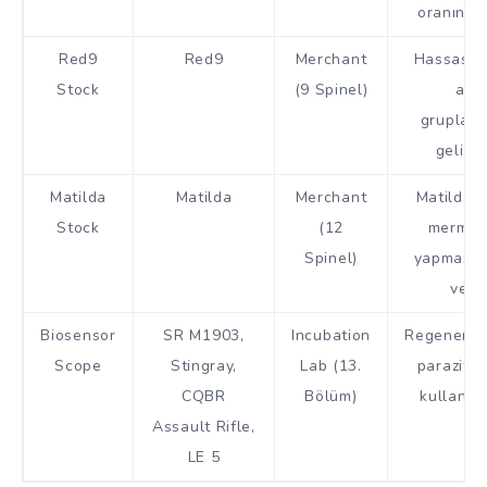
oranını ar
Red9
Red9
Merchant
Hassasiye
Stock
(9 Spinel)
atış
gruplama
geliştir
Matilda
Matilda
Merchant
Matilda’n
Stock
(12
mermi a
Spinel)
yapmasına
verir
Biosensor
SR M1903,
Incubation
Regenerad
Scope
Stingray,
Lab (13.
parazitler
CQBR
Bölüm)
kullanılab
Assault Rifle,
LE 5