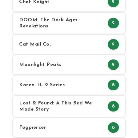
Chef Knight
9
DOOM: The Dark Ages -
9
Revelations
Cat Mail Co.
9
Moonlight Peaks
9
Korea. IL-2 Series
8
Lost & Found: A This Bed We
8
Made Story
Fogpiercer
8