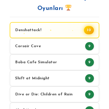
Oyunları
Denshattack!
10
Corsair Cove
9
Boba Cafe Simulator
9
Shift at Midnight
9
Dive or Die: Children of Rain
9