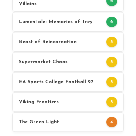
6
Villains
LumenTale: Memories of Trey
6
Beast of Reincarnation
5
Supermarket Chaos
5
EA Sports College Football 27
5
Viking Frontiers
5
The Green Light
4