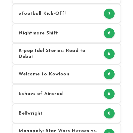
eFootball Kick-Off!
7
Nightmare Shift
6
K-pop Idol Stories: Road to
6
Debut
Welcome to Kowloon
6
Echoes of Aincrad
6
Bellwright
6
Monopoly: Star Wars Heroes vs.