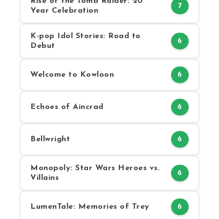
Rise of the Tomb Raider: 20
7
Year Celebration
K-pop Idol Stories: Road to
6
Debut
Welcome to Kowloon
6
Echoes of Aincrad
6
Bellwright
6
Monopoly: Star Wars Heroes vs.
6
Villains
LumenTale: Memories of Trey
6