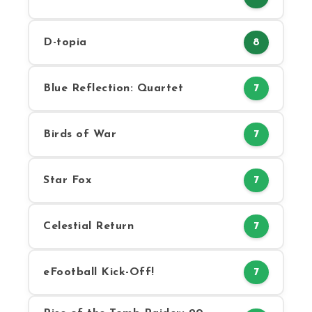
D-topia
8
Blue Reflection: Quartet
7
Birds of War
7
Star Fox
7
Celestial Return
7
eFootball Kick-Off!
7