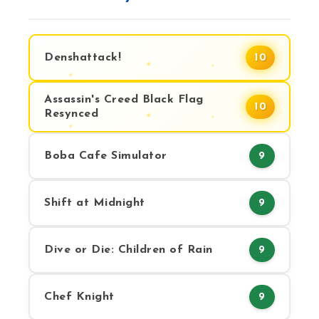
Denshattack!
10
Assassin's Creed Black Flag
10
Resynced
Boba Cafe Simulator
9
Shift at Midnight
9
Dive or Die: Children of Rain
9
Chef Knight
9