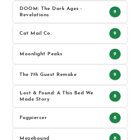
DOOM: The Dark Ages -
9
Revelations
Cat Mail Co.
9
Moonlight Peaks
9
The 7th Guest Remake
9
Lost & Found: A This Bed We
8
Made Story
Fogpiercer
8
Mazebound
8