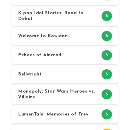
K-pop Idol Stories: Road to
6
Debut
Welcome to Kowloon
6
Echoes of Aincrad
6
Bellwright
6
Monopoly: Star Wars Heroes vs.
6
Villains
LumenTale: Memories of Trey
6