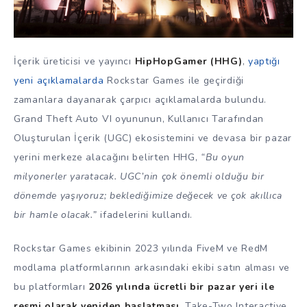
İçerik üreticisi ve yayıncı
HipHopGamer (HHG)
,
yaptığı
yeni açıklamalarda
Rockstar Games ile geçirdiği
zamanlara dayanarak çarpıcı açıklamalarda bulundu.
Grand Theft Auto VI oyununun, Kullanıcı Tarafından
Oluşturulan İçerik (UGC) ekosistemini ve devasa bir pazar
yerini merkeze alacağını belirten HHG,
“Bu oyun
milyonerler yaratacak. UGC’nin çok önemli olduğu bir
dönemde yaşıyoruz; beklediğimize değecek ve çok akıllıca
bir hamle olacak.”
ifadelerini kullandı.
Rockstar Games ekibinin 2023 yılında FiveM ve RedM
modlama platformlarının arkasındaki ekibi satın alması ve
bu platformları
2026 yılında ücretli bir pazar yeri ile
resmi olarak yeniden başlatması
, Take-Two Interactive