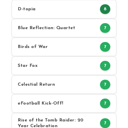
D-topia
8
Blue Reflection: Quartet
7
Birds of War
7
Star Fox
7
Celestial Return
7
eFootball Kick-Off!
7
Rise of the Tomb Raider: 20
7
Year Celebration