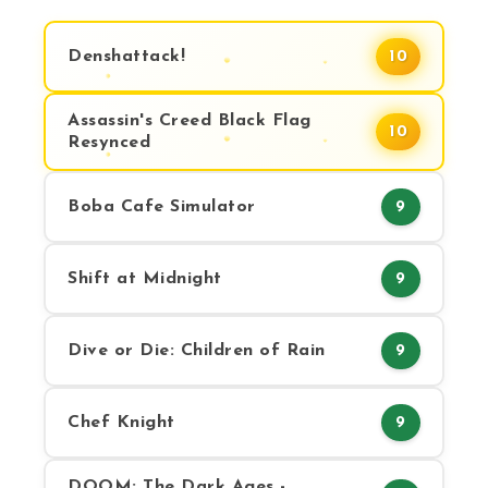
Denshattack!
10
Assassin's Creed Black Flag
10
Resynced
Boba Cafe Simulator
9
Shift at Midnight
9
Dive or Die: Children of Rain
9
Chef Knight
9
DOOM: The Dark Ages -