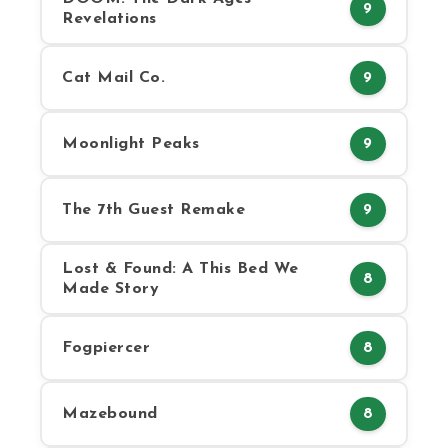
9
Revelations
Cat Mail Co.
9
Moonlight Peaks
9
The 7th Guest Remake
9
Lost & Found: A This Bed We
8
Made Story
Fogpiercer
8
Mazebound
8