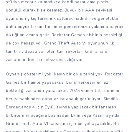
stüdyo mecbur kalmadıkça kendi pazarlama pistini
gönüllü olarak kısa kesmez. Büyük bir AAA seviyesi
oyununun çıkış tarihini kısaltmak nadirdir ve genellikle
daha büyük birinin lansman pencerenizin yakınına bayrak
diktiği anlamına gelir. Rockstar Games ekibinin sessizliği
de çok hesaplıydı. Grand Theft Auto VI oyununun ilk
tanıtım videosu var olan tüm rekorları kırdı ama o
zamandan beri bir telsiz sessizliği var.
Oynanış gösterimi yok. Kesin bir çıkış tarihi yok. Rockstar
Games bir hamle yapacaksa, bunu herkesin en az
beklediği zamanda yapacaktır. 2025 yılının tatil dönemi
her zamankinden daha az kalabalık görünüyor. Şimdilik.
Borderlands 4 için Eylül ayında yapılacak bir lansman,
birbirlerinin ayağına basmadan Ekim veya Kasım ayında
Grand Theft Auto VI lansmanı için bir yol açacaktır. Bu
stratejik bir geri çekilme ve Gearbox ekibinin bunu hafife