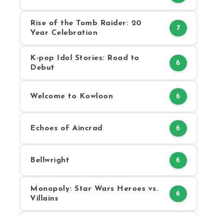
Rise of the Tomb Raider: 20
7
Year Celebration
K-pop Idol Stories: Road to
6
Debut
Welcome to Kowloon
6
Echoes of Aincrad
6
Bellwright
6
Monopoly: Star Wars Heroes vs.
6
Villains