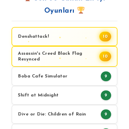
Oyunları
Denshattack!
10
Assassin's Creed Black Flag
10
Resynced
Boba Cafe Simulator
9
Shift at Midnight
9
Dive or Die: Children of Rain
9