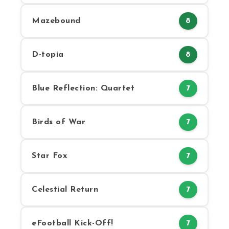
Mazebound
8
D-topia
8
Blue Reflection: Quartet
7
Birds of War
7
Star Fox
7
Celestial Return
7
eFootball Kick-Off!
7