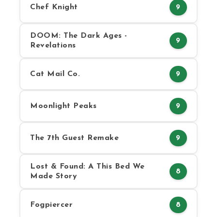
Chef Knight
9
DOOM: The Dark Ages -
9
Revelations
Cat Mail Co.
9
Moonlight Peaks
9
The 7th Guest Remake
9
Lost & Found: A This Bed We
8
Made Story
Fogpiercer
8