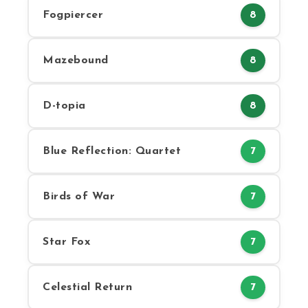
Fogpiercer
8
Mazebound
8
D-topia
8
Blue Reflection: Quartet
7
Birds of War
7
Star Fox
7
Celestial Return
7