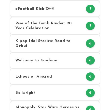
eFootball Kick-Off!
7
Rise of the Tomb Raider: 20
7
Year Celebration
K-pop Idol Stories: Road to
6
Debut
Welcome to Kowloon
6
Echoes of Aincrad
6
Bellwright
6
Monopoly: Star Wars Heroes vs.
6