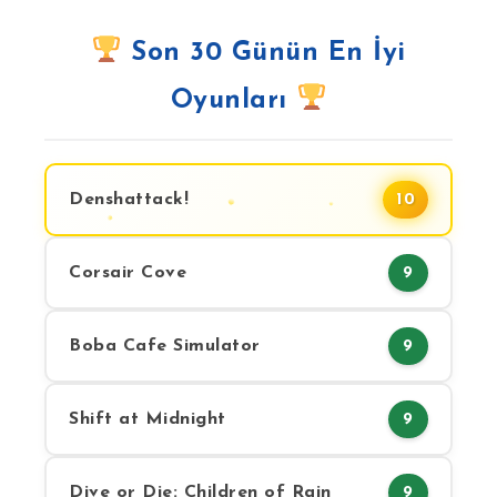
Son 30 Günün En İyi
Oyunları
Denshattack!
10
Corsair Cove
9
Boba Cafe Simulator
9
Shift at Midnight
9
Dive or Die: Children of Rain
9