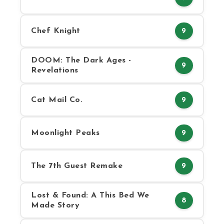
Chef Knight
9
DOOM: The Dark Ages -
9
Revelations
Cat Mail Co.
9
Moonlight Peaks
9
The 7th Guest Remake
9
Lost & Found: A This Bed We
8
Made Story