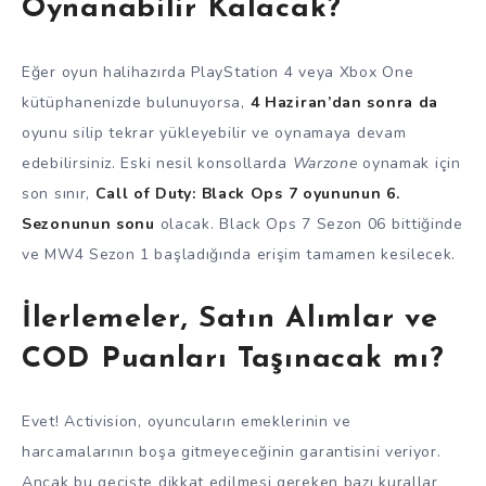
Oynanabilir Kalacak?
Eğer oyun halihazırda PlayStation 4 veya Xbox One
kütüphanenizde bulunuyorsa,
4 Haziran’dan sonra da
oyunu silip tekrar yükleyebilir ve oynamaya devam
edebilirsiniz. Eski nesil konsollarda
Warzone
oynamak için
son sınır,
Call of Duty: Black Ops 7 oyununun 6.
Sezonunun sonu
olacak. Black Ops 7 Sezon 06 bittiğinde
ve MW4 Sezon 1 başladığında erişim tamamen kesilecek.
İlerlemeler, Satın Alımlar ve
COD Puanları Taşınacak mı?
Evet! Activision, oyuncuların emeklerinin ve
harcamalarının boşa gitmeyeceğinin garantisini veriyor.
Ancak bu geçişte dikkat edilmesi gereken bazı kurallar