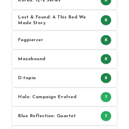
Korea. IL-2 Series
8
Lost & Found: A This Bed We
8
Made Story
Fogpiercer
8
Mazebound
8
D-topia
8
Halo: Campaign Evolved
7
Blue Reflection: Quartet
7