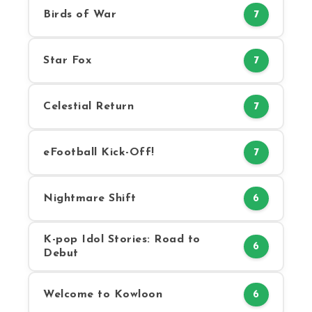
Birds of War
7
Star Fox
7
Celestial Return
7
eFootball Kick-Off!
7
Nightmare Shift
6
K-pop Idol Stories: Road to
6
Debut
Welcome to Kowloon
6