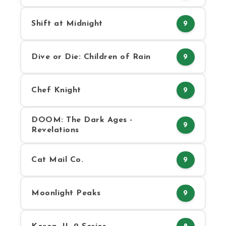
Shift at Midnight
9
Dive or Die: Children of Rain
9
Chef Knight
9
DOOM: The Dark Ages -
9
Revelations
Cat Mail Co.
9
Moonlight Peaks
9