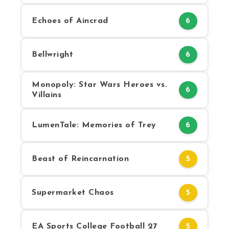
Echoes of Aincrad
6
Bellwright
6
Monopoly: Star Wars Heroes vs.
6
Villains
LumenTale: Memories of Trey
6
Beast of Reincarnation
5
Supermarket Chaos
5
EA Sports College Football 27
5