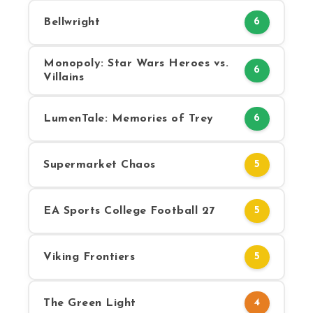
Bellwright
6
Monopoly: Star Wars Heroes vs.
6
Villains
LumenTale: Memories of Trey
6
Supermarket Chaos
5
EA Sports College Football 27
5
Viking Frontiers
5
The Green Light
4