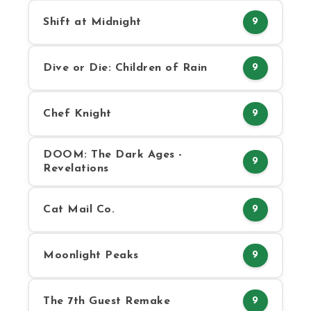
Shift at Midnight
9
Dive or Die: Children of Rain
9
Chef Knight
9
DOOM: The Dark Ages -
9
Revelations
Cat Mail Co.
9
Moonlight Peaks
9
The 7th Guest Remake
9