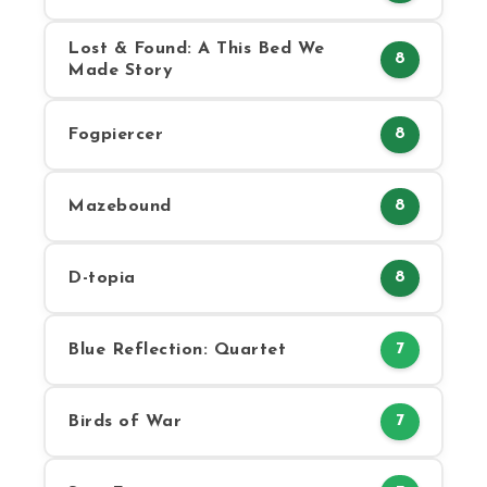
Lost & Found: A This Bed We
8
Made Story
Fogpiercer
8
Mazebound
8
D-topia
8
Blue Reflection: Quartet
7
Birds of War
7