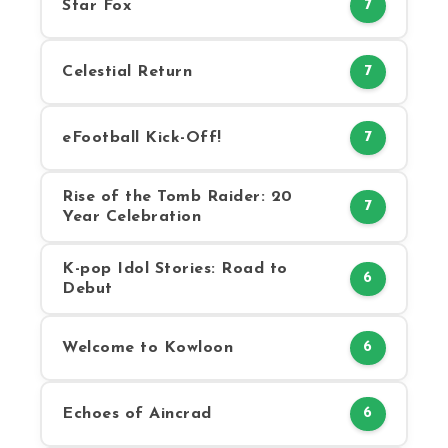
Star Fox
7
Celestial Return
7
eFootball Kick-Off!
7
Rise of the Tomb Raider: 20
7
Year Celebration
K-pop Idol Stories: Road to
6
Debut
Welcome to Kowloon
6
Echoes of Aincrad
6