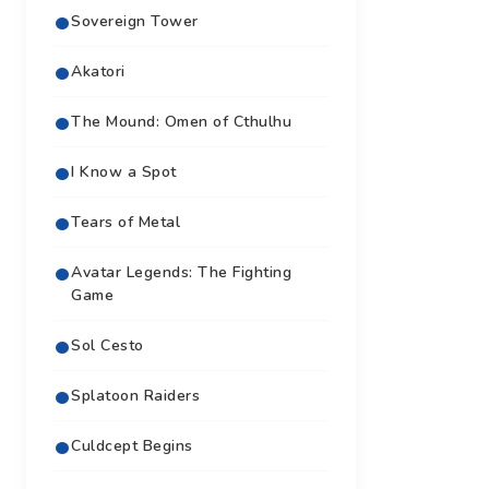
Sovereign Tower
Akatori
The Mound: Omen of Cthulhu
I Know a Spot
Tears of Metal
Avatar Legends: The Fighting
Game
Sol Cesto
Splatoon Raiders
Culdcept Begins