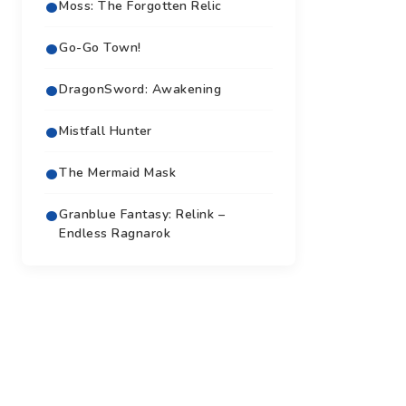
Moss: The Forgotten Relic
Go-Go Town!
DragonSword: Awakening
Mistfall Hunter
The Mermaid Mask
Granblue Fantasy: Relink –
Endless Ragnarok