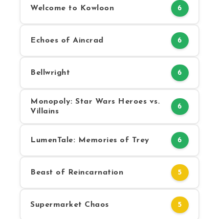
Welcome to Kowloon
6
Echoes of Aincrad
6
Bellwright
6
Monopoly: Star Wars Heroes vs.
6
Villains
LumenTale: Memories of Trey
6
Beast of Reincarnation
5
Supermarket Chaos
5