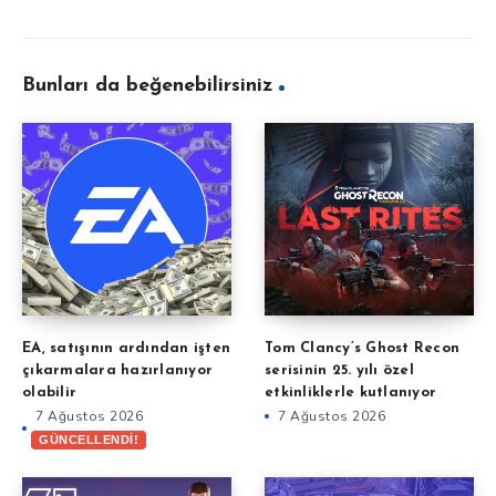
Bunları da beğenebilirsiniz
EA, satışının ardından işten
Tom Clancy’s Ghost Recon
çıkarmalara hazırlanıyor
serisinin 25. yılı özel
olabilir
etkinliklerle kutlanıyor
7 Ağustos 2026
7 Ağustos 2026
GÜNCELLENDİ!