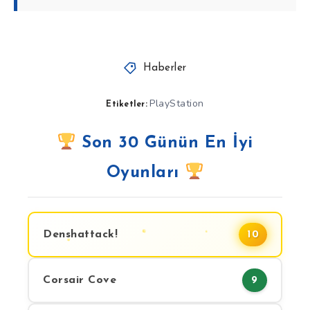
Haberler
PlayStation
Etiketler:
Son 30 Günün En İyi
Oyunları
Denshattack!
10
Corsair Cove
9