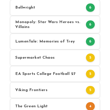
Bellwright
6
Monopoly: Star Wars Heroes vs.
6
Villains
LumenTale: Memories of Trey
6
Supermarket Chaos
5
EA Sports College Football 27
5
Viking Frontiers
5
The Green Light
4