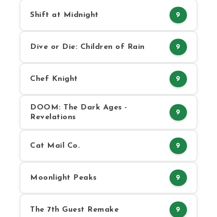
Shift at Midnight
9
Dive or Die: Children of Rain
9
Chef Knight
9
DOOM: The Dark Ages -
9
Revelations
Cat Mail Co.
9
Moonlight Peaks
9
The 7th Guest Remake
9