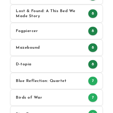
Lost & Found: A This Bed We
8
Made Story
Fogpiercer
8
Mazebound
8
D-topia
8
Blue Reflection: Quartet
7
Birds of War
7