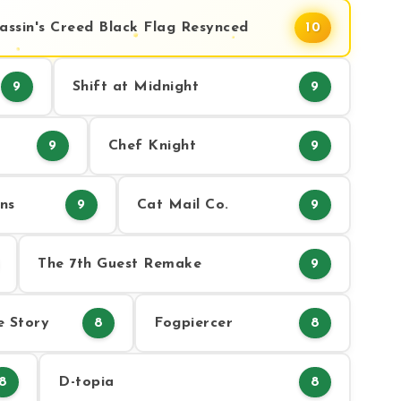
assin's Creed Black Flag Resynced
10
Shift at Midnight
9
9
Chef Knight
9
9
ns
Cat Mail Co.
9
9
The 7th Guest Remake
9
e Story
Fogpiercer
8
8
D-topia
8
8