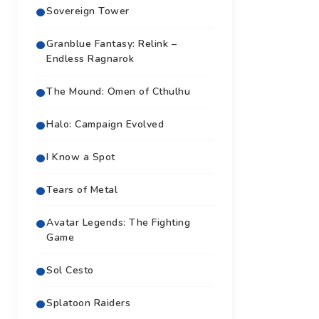
Sovereign Tower
Granblue Fantasy: Relink –
Endless Ragnarok
The Mound: Omen of Cthulhu
Halo: Campaign Evolved
I Know a Spot
Tears of Metal
Avatar Legends: The Fighting
Game
Sol Cesto
Splatoon Raiders