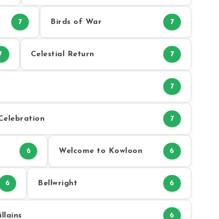
Birds of War
7
7
Celestial Return
7
7
7
Celebration
7
Welcome to Kowloon
6
6
Bellwright
6
6
llains
6