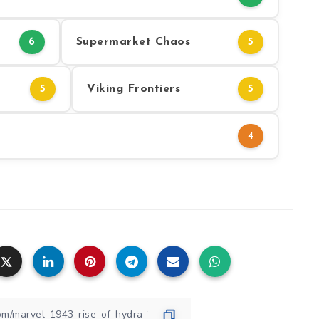
Supermarket Chaos
6
5
Viking Frontiers
5
5
4