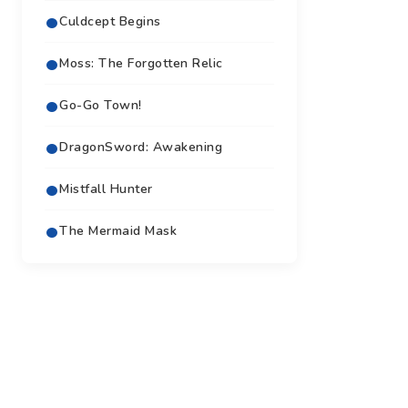
Culdcept Begins
Moss: The Forgotten Relic
Go-Go Town!
DragonSword: Awakening
Mistfall Hunter
The Mermaid Mask