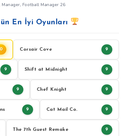
,
l Manager
Football Manager 26
ün En İyi Oyunları
Corsair Cove
10
9
Shift at Midnight
9
9
Chef Knight
9
9
ns
Cat Mail Co.
9
9
The 7th Guest Remake
9