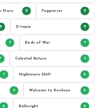
e Story
Fogpiercer
8
8
D-topia
8
8
Birds of War
7
7
Celestial Return
7
7
Nightmare Shift
7
6
Welcome to Kowloon
6
6
Bellwright
6
6