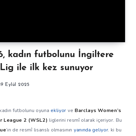
 kadın futbolunu İngiltere
Lig ile ilk kez sunuyor
19 Eylül 2025
z kadın futbolunu oyuna
ekliyor
ve
Barclays Women’s
r League 2 (WSL2)
liglerini resmî olarak içeriyor. Bu
gue
’in de resmî lisanslı olmasının
yanında geliyor
. ki bu