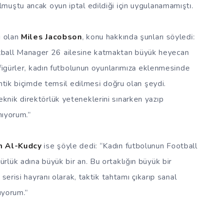
muştu ancak oyun iptal edildiği için uygulanamamıştı.
ü olan
Miles Jacobson
, konu hakkında şunları söyledi:
all Manager 26 ailesine katmaktan büyük heyecan
 figürler, kadın futbolunun oyunlarımıza eklenmesinde
antik biçimde temsil edilmesi doğru olan şeydi.
nik direktörlük yeteneklerini sınarken yazıp
nıyorum.”
h Al-Kudcy
ise şöyle dedi: “Kadın futbolunun Football
lük adına büyük bir an. Bu ortaklığın büyük bir
serisi hayranı olarak, taktik tahtamı çıkarıp sanal
nıyorum.”