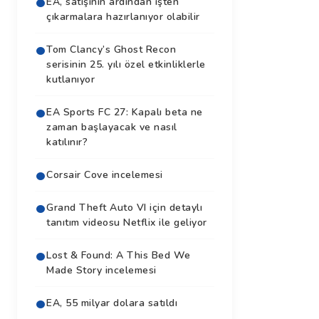
EA, satışının ardından işten
çıkarmalara hazırlanıyor olabilir
Tom Clancy’s Ghost Recon
serisinin 25. yılı özel etkinliklerle
kutlanıyor
EA Sports FC 27: Kapalı beta ne
zaman başlayacak ve nasıl
katılınır?
Corsair Cove incelemesi
Grand Theft Auto VI için detaylı
tanıtım videosu Netflix ile geliyor
Lost & Found: A This Bed We
Made Story incelemesi
EA, 55 milyar dolara satıldı