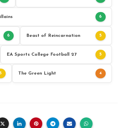
llains
6
Beast of Reincarnation
6
5
EA Sports College Football 27
5
The Green Light
5
4