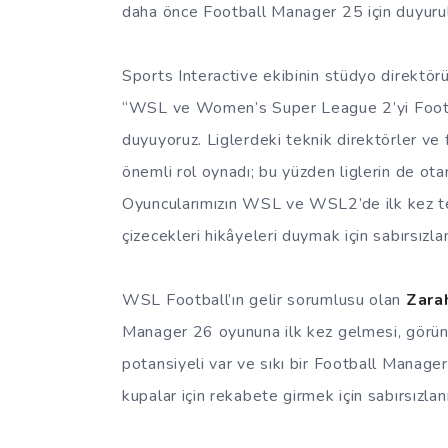
daha önce Football Manager 25 için duyurul
Sports Interactive ekibinin stüdyo direktör
“WSL ve Women’s Super League 2’yi Footb
duyuyoruz. Liglerdeki teknik direktörler ve
önemli rol oynadı; bu yüzden liglerin de ot
Oyuncularımızın WSL ve WSL2’de ilk kez tek
çizecekleri hikâyeleri duymak için sabırsızla
WSL Football’ın gelir sorumlusu olan
Zara
Manager 26 oyununa ilk kez gelmesi, görünür
potansiyeli var ve sıkı bir Football Manager 
kupalar için rekabete girmek için sabırsızla