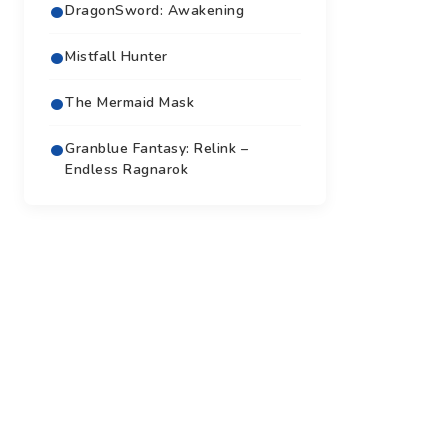
DragonSword: Awakening
Mistfall Hunter
The Mermaid Mask
Granblue Fantasy: Relink –
Endless Ragnarok