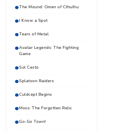
The Mound: Omen of Cthulhu
I Know a Spot
Tears of Metal
Avatar Legends: The Fighting
Game
Sol Cesto
Splatoon Raiders
Culdcept Begins
Moss: The Forgotten Relic
Go-Go Town!